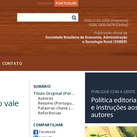
ENGLISH
PORTUGUÊS
CONTATO
SUMÁRIO
Título Original (Português)
Autores
o vale
Resumo (Português)
Palavras-chave (Português)
Referências
COMPARTILHAR
Facebook