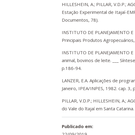
HILLESHEIN, A.; PILLAR, V.D.P.; AGO
Estação Experimental de Itajaí-EM
Documentos, 78).
INSTITUTO DE PLANEJAMENTO E E
Principais Produtos Agropecuários, 
INSTITUTO DE PLANEJAMENTO E 
animal, bovinos de leite. ___ Síntes
p.186-94.
LANZER, E.A. Aplicações de programa
Janeiro, IPEA/INPES, 1982. cap. 3, 
PILLAR, V.D.P.; HILLESHEIN, A.; A
do Vale do ltajaí em Santa Catarina
Publicado em:
22/09/2019