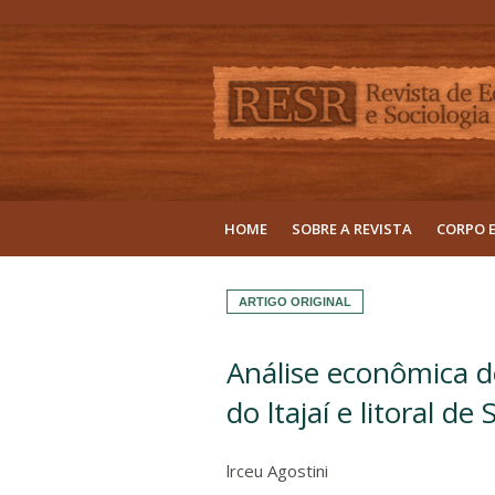
HOME
SOBRE A REVISTA
CORPO 
ARTIGO ORIGINAL
Análise econômica d
do ltajaí e litoral d
lrceu Agostini