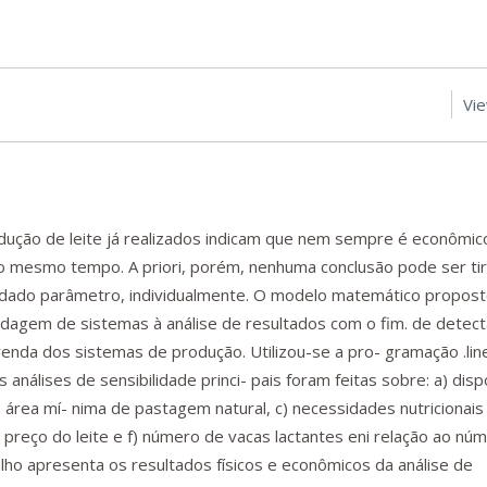
Vi
̧ão de leite já realizados indicam que nem sempre é econômic
 mesmo tempo. A priori, porém, nenhuma conclusão pode ser ti
dado parâmetro, individualmente. O modelo matemático propost
agem de sistemas à análise de resultados com o fim. de detect
nda dos sistemas de produção. Utilizou-se a pro- gramação .lin
 análises de sensibilidade princi- pais foram feitas sobre: a) disp
) área mí- nima de pastagem natural, c) necessidades nutricionais
 preço do leite e f) número de vacas lactantes eni relação ao nu
ho apresenta os resultados físicos e econômicos da análise de