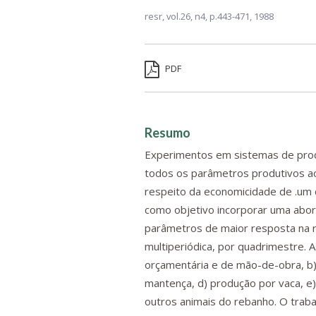
resr,
vol.26, n4,
p.443-471, 1988
PDF
Resumo
Experimentos em sistemas de produc
todos os parâmetros produtivos ao
respeito da economicidade de .um 
como objetivo incorporar uma abord
parâmetros de maior resposta na re
multiperiódica, por quadrimestre. As
orçamentária e de mão-de-obra, b
mantença, d) produção por vaca, e)
outros animais do rebanho. O trabal