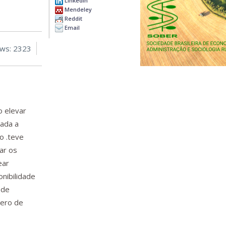
LinkedIn
Mendeley
Reddit
Email
ews: 2323
o elevar
rada a
o .teve
ar os
ear
onibilidade
 de
́mero de