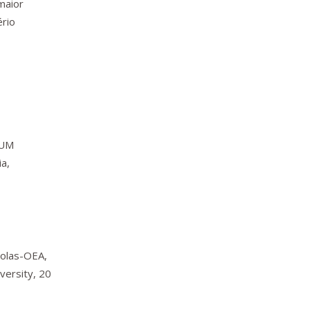
 maior
́rio
 UM
a,
colas-OEA,
versity, 20