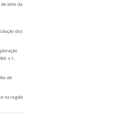
 de leite da
odução dos
ploração
86. v.1,
 Rio de
te na região