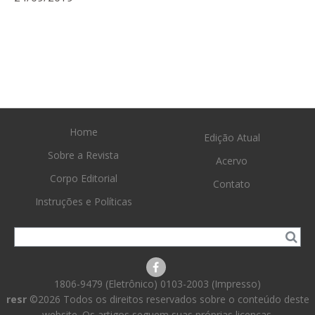
Home
Edição Atual
Sobre a Revista
Acervo
Corpo Editorial
Contato
Instruções e Políticas
1806-9479 (Eletrônico) 0103-2003 (Impresso)
resr
©2026 Todos os direitos reservados sobre o conteúdo deste
website. Os artigos seguem suas próprias licenças.