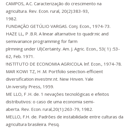
CAMPOS, A.C. Caracterização do crescimento na
agricultura. Rev. Econ. rural, 20(2):383-93,
1982.
FUNDAÇÃO GETÚLIO VARGAS. Conj. Econ., 1974-73.
HAZE LL, P .B.R. A linear altarnative to quadr:nic and
semivariance programming for farm
plrmning under Ul)Certainty. Am. J. Agric. Econ., 53( 1) :53-
62, Feb. 1971.
!NSTlTUTO DE ECONOMIA AGRICOLA. lnf. Econ., 1974-78.
MAR KOWI TZ, H .M. Portfolio seiection-efficient
diversification investmr.nt. New Hnven. Yale
Un iversity Press, 1959.
ME LLO, F .H. de. 1 nevações tecnológicas e efeitos
distributivos: o caso de uma economia semi-
aberta. Rev. Econ. rural,20(1):263-79, 1982.
MELLO, F.H. de. Padrões de instabilidade entre culturas da
agricultura brasileira. Pesq.