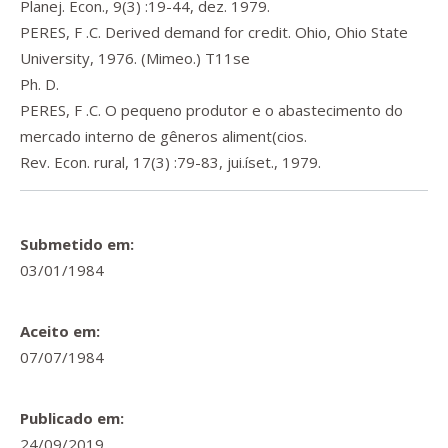
Planej. Econ., 9(3) :19-44, dez. 1979.
PERES, F .C. Derived demand for credit. Ohio, Ohio State
University, 1976. (Mimeo.) T11se
Ph. D.
PERES, F .C. O pequeno produtor e o abastecimento do
mercado interno de gêneros aliment(cios.
Rev. Econ. rural, 17(3) :79-83, jui.íset., 1979.
Submetido em:
03/01/1984
Aceito em:
07/07/1984
Publicado em:
24/09/2019