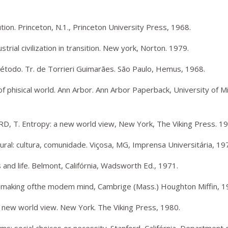
ion. Princeton, N.1., Princeton University Press, 1968.
trial civilization in transition. New york, Norton. 1979.
todo. Tr. de Torrieri Guimarães. São Paulo, Hemus, 1968.
 phisical world. Ann Arbor. Ann Arbor Paperback, University of M
RD, T. Entropy: a new world view, New York, The Viking Press. 19
al: cultura, comunidade. Viçosa, MG, Imprensa Universitária, 19
cs and life. Belmont, Califórnia, Wadsworth Ed., 1971.
 making ofthe modem mind, Cambrige (Mass.) Houghton Miffin, 1
 new world view. New York. The Viking Press, 1980.