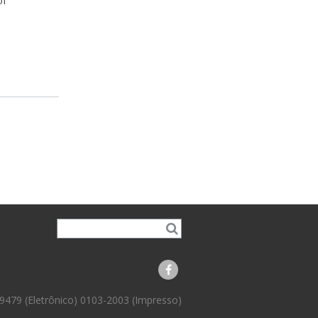
of
9479 (Eletrônico) 0103-2003 (Impresso)