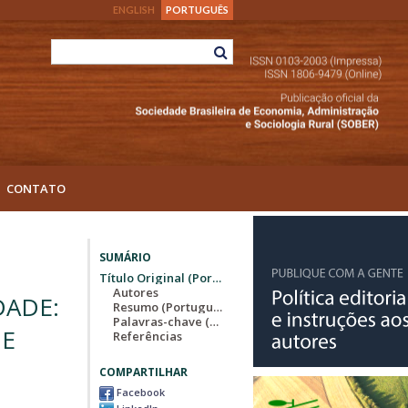
ENGLISH
PORTUGUÊS
CONTATO
SUMÁRIO
Título Original (Português)
Autores
DADE:
Resumo (Português)
Palavras-chave (Português)
DE
Referências
COMPARTILHAR
Facebook