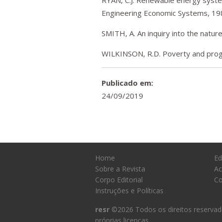
RYAN, C.J. Renewable energy systems
Engineering Economic Systems, 19
SMITH, A. An inquiry into the natur
WILKINSON, R.D. Poverty and prog
Publicado em:
24/09/2019
Home
Ed
Sobre a Revista
Ac
Corpo Editorial
Co
Instruções e Políticas
resr
©2026 Todos os direitos reservad
próprias licenças.