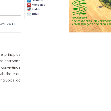
LinkedIn
Mendeley
Reddit
Email
ews: 2437
e princípios
ão entr6pica
convivência
rabalho é de
ntr6pica do