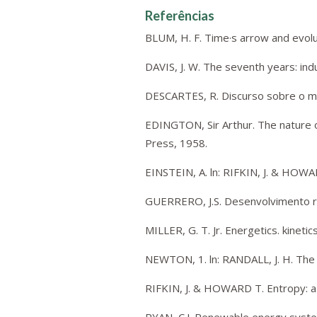
Referências
BLUM, H. F. Time·s arrow and evolut
DAVIS, J. W. The seventh years: indus
DESCARTES, R. Discurso sobre o mé
EDINGTON, Sir Arthur. The nature of
Press, 1958.
EINSTEIN, A. ln: RIFKIN, J. & HOWA
GUERRERO, J.S. Desenvolvimento rur
MILLER, G. T. Jr. Energetics. kineti
NEWTON, 1. ln: RANDALL, J. H. The
RIFKIN, J. & HOWARD T. Entropy: a