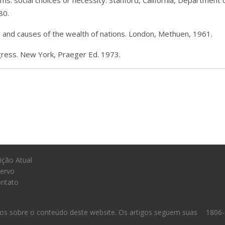
: social choices or necessity. Stanford, Califórnia, Department 
80.
e and causes of the wealth of nations. London, Methuen, 1961.
ress. New York, Praeger Ed. 1973.
ição Atual
ervo
ntato
os sobre o conteúdo deste website. Os artigos seguem suas
1806-