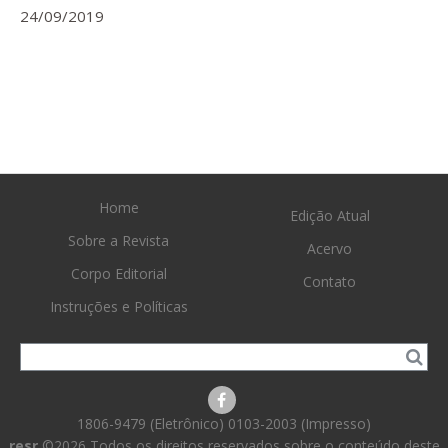
24/09/2019
Home
Edição Atual
Sobre a Revista
Acervo
Corpo Editorial
Contato
Instruções e Políticas
1806-9479 (Eletrônico) 0103-2003 (Impresso)
resr
©2026 Todos os direitos reservados sobre o conteúdo deste