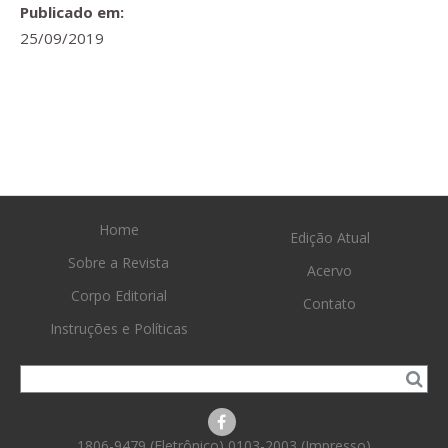
Publicado em:
25/09/2019
Home
Edição Atual
Sobre a Revista
Acervo
Corpo Editorial
Contato
Instruções e Políticas
1806-9479 (Eletrônico) 0103-2003 (Impresso)