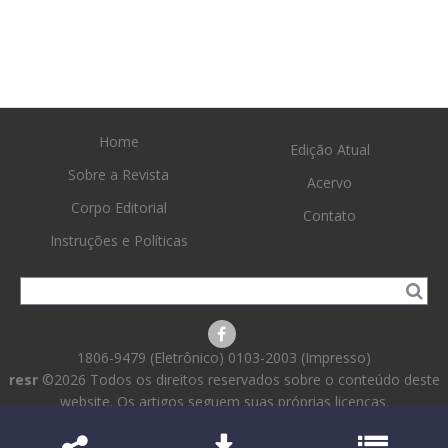
Home
Edição Atual
Sobre a Revista
Acervo
Corpo Editorial
Contato
Instruções e Políticas
1806-9479 (Eletrônico) 0103-2003 (Impresso)
resr
©2026 Todos os direitos reservados sobre o conteúdo deste
website. Os artigos seguem suas próprias licenças.