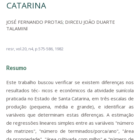
CATARINA
JOSÉ FERNANDO PROTAS
;
DIRCEU JOÃO DUARTE
TALAMINl
resr,
vol.20, n4,
p.575-586, 1982
Resumo
Este trabalho buscou verificar se existem diferenças nos
resultados téc- nicos e econômicos da atividade suinícola
praticada no Estado de Santa Catarina, em três escalas de
produção (pequena, média e grande), e identificar as
variáveis que determinam estas diferenças. A estimação
de regressões lineares simples entre as variáveis "número
de matrizes", "número de terminados/porca/ano", "área
da propriedade", "área cultivada com milho" e "número de