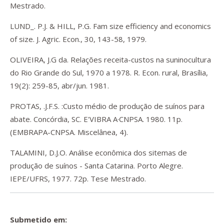
Mestrado.
LUND_. P.J. & HILL, P.G. Fam size efficiency and economics
of size. J. Agric. Econ., 30, 143-58, 1979.
OLIVEIRA, J.G da. Relações receita-custos na suninocultura
do Rio Grande do Sul, 1970 a 1978. R. Econ. rural, Brasília,
19(2): 259-85, abr/jun. 1981.
PROTAS, .J.F.S. :Custo médio de produção de suínos para
abate. Concórdia, SC. E'VIBRA A·CNPSA. 1980. 11p.
(EMBRAPA-CNPSA. Miscelânea, 4).
TALAMINI, D.J.O. Análise econômica dos sitemas de
produção de suínos - Santa Catarina. Porto Alegre.
IEPE/UFRS, 1977. 72p. Tese Mestrado.
Submetido em: