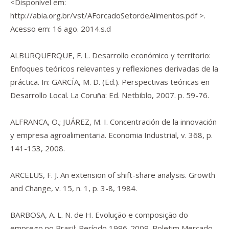
<
Disponível em:
http://abia.org.br/vst/AForcadoSetordeAlimentos.pdf
>.
Acesso em: 16 ago. 2014.s.d
ALBURQUERQUE, F. L. Desarrollo económico y territorio:
Enfoques teóricos relevantes y reflexiones derivadas de la
práctica. In: GARCÍA, M. D. (Ed.). Perspectivas teóricas en
Desarrollo Local. La Coruña: Ed. Netbiblo, 2007. p. 59-76.
ALFRANCA, O.; JUÁREZ, M. I. Concentración de la innovación
y empresa agroalimentaria. Economia Industrial, v. 368, p.
141-153, 2008.
ARCELUS, F. J. An extension of shift-share analysis. Growth
and Change, v. 15, n. 1, p. 3-8, 1984.
BARBOSA, A. L. N. de H. Evolução e composição do
emprego no Brasil: Período 1996-2009. Boletim Mercado