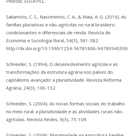
Pelotas: EGUFPEL.
Sakamoto, C. S., Nascimento, C. A., & Maia, A. G. (2016). As
famílias pluriativas e não-agrícolas no rural brasileiro:
condicionantes e diferenciais de renda.
Revista de
Economia e Sociologia Rural
,
54
(3), 561-582.
http://dx.doi.org/10.1590/1234-56781806-94790540309
.
Schneider, S. (1994). O desenvolvimento agrícola e as
transformações da estrutura agrária nos países do
capitalismo avançado: a pluriatividade.
Revista Reforma
Agrária
,
24
(3), 106-132.
Schneider, S. (2004). As novas formas sociais do trabalho
no meio rural: a pluriatividade e as atividades rurais não-
agrícolas.
Revista Redes
,
9
(3), 75-109.
Schneider, S. (2009).
Pluriatividade na Agricultura Familiar