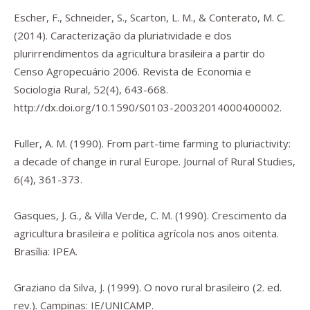
Escher, F., Schneider, S., Scarton, L. M., & Conterato, M. C.
(2014). Caracterização da pluriatividade e dos
plurirrendimentos da agricultura brasileira a partir do
Censo Agropecuário 2006.
Revista de Economia e
Sociologia Rural
,
52
(4), 643-668.
http://dx.doi.org/10.1590/S0103-20032014000400002
.
Fuller, A. M. (1990). From part-time farming to pluriactivity:
a decade of change in rural Europe.
Journal of Rural Studies
,
6
(4), 361-373.
Gasques, J. G., & Villa Verde, C. M. (1990).
Crescimento da
agricultura brasileira e política agrícola nos anos oitenta.
Brasília: IPEA.
Graziano da Silva, J. (1999).
O novo rural brasileiro
(2. ed.
rev.). Campinas: IE/UNICAMP.