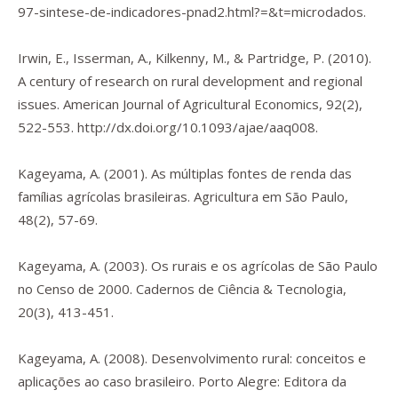
97-sintese-de-indicadores-pnad2.html?=&t=microdados
.
Irwin, E., Isserman, A., Kilkenny, M., & Partridge, P. (2010).
A century of research on rural development and regional
issues.
American Journal of Agricultural Economics
,
92
(2),
522-553.
http://dx.doi.org/10.1093/ajae/aaq008
.
Kageyama, A. (2001). As múltiplas fontes de renda das
famílias agrícolas brasileiras.
Agricultura em São Paulo
,
48
(2), 57-69.
Kageyama, A. (2003). Os rurais e os agrícolas de São Paulo
no Censo de 2000.
Cadernos de Ciência & Tecnologia
,
20
(3), 413-451.
Kageyama, A. (2008).
Desenvolvimento rural: conceitos e
aplicações ao caso brasileiro
. Porto Alegre: Editora da