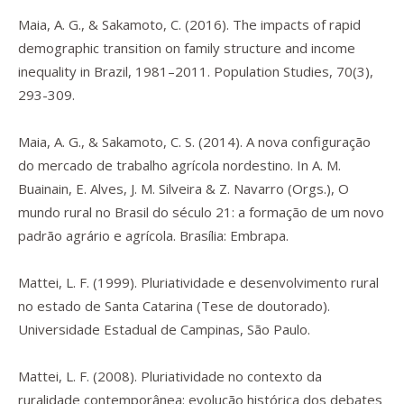
Maia, A. G., & Sakamoto, C. (2016). The impacts of rapid
demographic transition on family structure and income
inequality in Brazil, 1981–2011.
Population Studies
,
70
(3),
293-309.
Maia, A. G., & Sakamoto, C. S. (2014). A nova configuração
do mercado de trabalho agrícola nordestino. In A. M.
Buainain, E. Alves, J. M. Silveira & Z. Navarro (Orgs.),
O
mundo rural no Brasil do século 21: a formação de um novo
padrão agrário e agrícola
. Brasília: Embrapa.
Mattei, L. F. (1999).
Pluriatividade e desenvolvimento rural
no estado de Santa Catarina
(Tese de doutorado).
Universidade Estadual de Campinas, São Paulo.
Mattei, L. F. (2008). Pluriatividade no contexto da
ruralidade contemporânea: evolução histórica dos debates