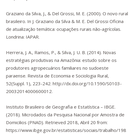
Graziano da Silva, J., & Del Grossi, M. E. (2000). O novo rural
brasileiro. In J. Graziano da Silva & M. E. Del Grossi
Oficina
de atualização temática: ocupações rurais não-agrícolas
.
Londrina: IAPAR.
Herrera, J. A., Ramos, P., & Silva, J. U. B. (2014). Novas
estratégias produtivas na Amazônia: estudo sobre os
produtores agropecuários familiares no sudoeste
paraense.
Revista de Economia e Sociologia Rural
,
52
(Suppl. 1), 223-242.
http://dx.doi.org/10.1590/S0103-
20032014000600012
.
Instituto Brasileiro de Geografia e Estatística – IBGE.
(2018). Microdados da Pesquisa Nacional por Amostra de
Domicilios (PNAD). Retrieved 2018, Abril 20 from:
https://www.ibge.gov.br/estatisticas/sociais/trabalho/198