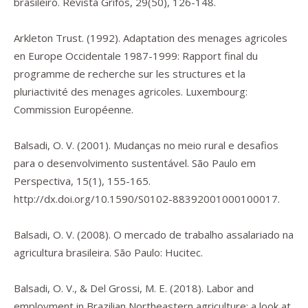
brasileiro.
Revista Grifos
,
29
(50), 126-148.
Arkleton Trust. (1992).
Adaptation des menages agricoles
en Europe Occidentale 1987-1999: Rapport final du
programme de recherche sur les structures et la
pluriactivité des menages agricoles
. Luxembourg:
Commission Européenne.
Balsadi, O. V. (2001). Mudanças no meio rural e desafios
para o desenvolvimento sustentável.
São Paulo em
Perspectiva
,
15
(1), 155-165.
http://dx.doi.org/10.1590/S0102-88392001000100017
.
Balsadi, O. V. (2008).
O mercado de trabalho assalariado na
agricultura brasileira.
São Paulo: Hucitec.
Balsadi, O. V., & Del Grossi, M. E. (2018). Labor and
employment in Brazilian Northeastern agriculture: a look at