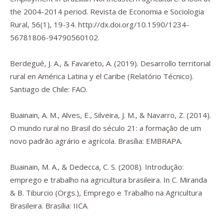
the 2004-2014 period.
Revista de Economia e Sociologia
Rural
,
56
(1), 19-34.
http://dx.doi.org/10.1590/1234-
56781806-94790560102.
Berdegué, J. A., & Favareto, A. (2019).
Desarrollo territorial
rural en América Latina y el Caribe
(Relatório Técnico).
Santiago de Chile: FAO.
Buainain, A. M., Alves, E., Silveira, J. M., & Navarro, Z. (2014).
O mundo rural no Brasil do século 21: a formação de um
novo padrão agrário e agrícola
. Brasília: EMBRAPA.
Buainain, M. A., & Dedecca, C. S. (2008). Introdução:
emprego e trabalho na agricultura brasileira. In C. Miranda
& B. Tiburcio (Orgs.),
Emprego e Trabalho na Agricultura
Brasileira
. Brasília: IICA.