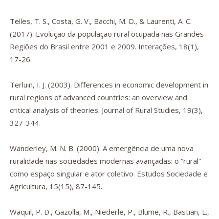
Telles, T. S., Costa, G. V., Bacchi, M. D., & Laurenti, A. C.
(2017). Evolução da população rural ocupada nas Grandes
Regiões do Brasil entre 2001 e 2009.
Interações
,
18
(1),
17-26.
Terluin, I. J. (2003). Differences in economic development in
rural regions of advanced countries: an overview and
critical analysis of theories.
Journal of Rural Studies
,
19
(3),
327-344.
Wanderley, M. N. B. (2000). A emergência de uma nova
ruralidade nas sociedades modernas avançadas: o “rural”
como espaço singular e ator coletivo.
Estudos Sociedade e
Agricultura
,
15
(15), 87-145.
Waquil, P. D., Gazolla, M., Niederle, P., Blume, R., Bastian, L.,