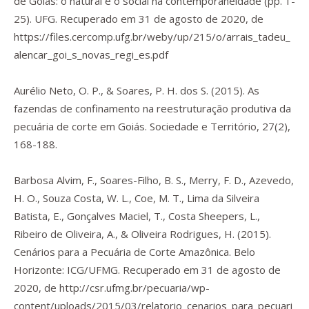
de Goiás: o natural e o social na contemporaneidade
(pp. 1-
25). UFG. Recuperado em 31 de agosto de 2020, de
https://files.cercomp.ufg.br/weby/up/215/o/arrais_tadeu_
alencar_goi_s_novas_regi_es.pdf
Aurélio Neto, O. P., & Soares, P. H. dos S. (2015). As
fazendas de confinamento na reestruturação produtiva da
pecuária de corte em Goiás.
Sociedade e Território
,
27
(2),
168-188.
Barbosa Alvim, F., Soares-Filho, B. S., Merry, F. D., Azevedo,
H. O., Souza Costa, W. L., Coe, M. T., Lima da Silveira
Batista, E., Gonçalves Maciel, T., Costa Sheepers, L.,
Ribeiro de Oliveira, A., & Oliveira Rodrigues, H. (2015).
Cenários para a Pecuária de Corte Amazônica.
Belo
Horizonte: ICG/UFMG. Recuperado em 31 de agosto de
2020, de
http://csr.ufmg.br/pecuaria/wp-
content/uploads/2015/03/relatorio_cenarios_para_pecuari