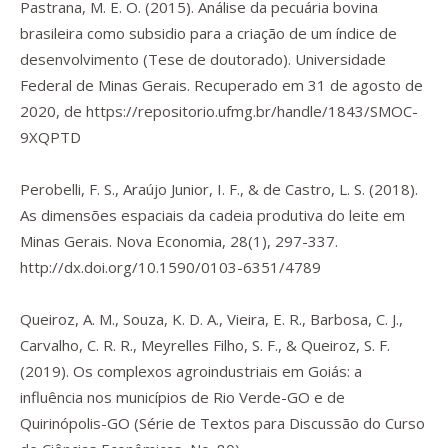
Pastrana, M. E. O. (2015).
Análise da pecuária bovina
brasileira como subsidio para a criação de um índice de
desenvolvimento
(Tese de doutorado). Universidade
Federal de Minas Gerais. Recuperado em 31 de agosto de
2020, de
https://repositorio.ufmg.br/handle/1843/SMOC-
9XQPTD
Perobelli, F. S., Araújo Junior, I. F., & de Castro, L. S. (2018).
As dimensões espaciais da cadeia produtiva do leite em
Minas Gerais.
Nova Economia
,
28
(1), 297-337.
http://dx.doi.org/10.1590/0103-6351/4789
Queiroz, A. M., Souza, K. D. A., Vieira, E. R., Barbosa, C. J.,
Carvalho, C. R. R., Meyrelles Filho, S. F., & Queiroz, S. F.
(2019).
Os complexos agroindustriais em Goiás: a
influência nos municípios de Rio Verde-GO e de
Quirinópolis-GO
(Série de Textos para Discussão do Curso