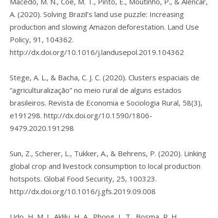
Macedo, M. N., Coe, M. T., Pinto, E., Moutinho, P., & Alencar,
A. (2020). Solving Brazil’s land use puzzle: Increasing
production and slowing Amazon deforestation.
Land Use
Policy
,
91
, 104362.
http://dx.doi.org/10.1016/j.landusepol.2019.104362
Stege, A. L., & Bacha, C. J. C. (2020). Clusters espaciais de
“agriculturalização” no meio rural de alguns estados
brasileiros.
Revista de Economia e Sociologia Rural
,
58
(3),
e191298.
http://dx.doi.org/10.1590/1806-
9479.2020.191298
Sun, Z., Scherer, L., Tukker, A., & Behrens, P. (2020). Linking
global crop and livestock consumption to local production
hotspots.
Global Food Security
,
25
, 100323.
http://dx.doi.org/10.1016/j.gfs.2019.09.008
Udo, H. M. J., Aklilu, H. A., Phong, L. T., Bosma, R. H.,