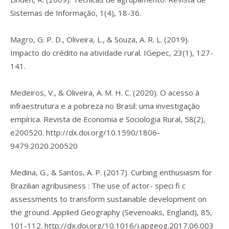
Sistemas de Informação
,
1
(4), 18-36.
Magro, G. P. D., Oliveira, L., & Souza, A. R. L. (2019).
Impacto do crédito na atividade rural.
IGepec
,
23
(1), 127-
141.
Medeiros, V., & Oliveira, A. M. H. C. (2020). O acesso à
infraestrutura e a pobreza no Brasil: uma investigação
empírica.
Revista de Economia e Sociologia Rural
,
58
(2),
e200520.
http://dx.doi.org/10.1590/1806-
9479.2020.200520
Medina, G., & Santos, A. P. (2017). Curbing enthusiasm for
Brazilian agribusiness : The use of actor- speci fi c
assessments to transform sustainable development on
the ground.
Applied Geography (Sevenoaks, England)
,
85
,
101-112.
http://dx.doi.org/10.1016/j.apgeog.2017.06.003