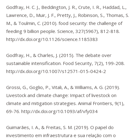
Godfray, H. C. J., Beddington, J. R., Crute, I. R., Haddad, L.,
Lawrence, D., Muir, J. F., Pretty, J., Robinson, S., Thomas, S.
M., & Toulmin, C. (2010). food security: the challenge of
feeding 9 billion people.
Science
,
327
(5967), 812-818.
http://dx.doi.org/10.1126/science.1185383
Godfray, H., & Charles, J. (2015). The debate over
sustainable intensification.
Food Security
,
7
(2), 199-208.
http://dx.doi.org/10.1007/s12571-015-0424-2
Grossi, G., Goglio, P., Vitali, A., & Williams, A. G. (2019).
Livestock and climate change: Impact of livestock on
climate and mitigation strategies.
Animal Frontiers
,
9
(1),
69-76.
http://dx.doi.org/10.1093/af/vfy034
Guimarães, I. A., & Freitas, S. M. (2019). O papel do
investimento em infraestrutura e sua relação com o