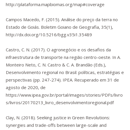
http://plataforma.mapbiomas.org/map#coverage
Campos Macedo, F. (2015). Análise do preço da terra no
Estado de Goiás.
Boletim Goiano de Geografia
,
35
(1),
http://dx.doi.org/10.5216/bgg.v35i1.35489
Castro, C. N. (2017). O agronegócio e os desafios da
infraestrutura de transporte na região centro-oeste. In A.
Monteiro Neto, C. N. Castro & C. A. Brandão (Eds.),
Desenvolvimento regional no Brasil: políticas, estratégias e
perspectivas
(pp. 247-274). IPEA. Recuperado em 31 de
agosto de 2020, de
https://www.ipea.gov.br/portal/images/stories/PDFs/livro
s/livros/20170213_livro_desenvolvimentoregional.pdf
Clay, N. (2018). Seeking justice in Green Revolutions:
synergies and trade-offs between large-scale and