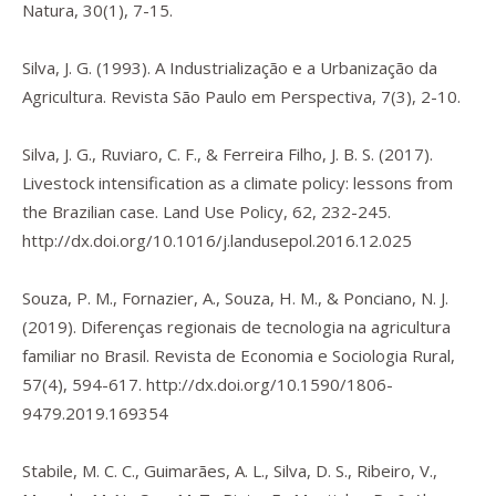
Natura
,
30
(1), 7-15.
Silva, J. G. (1993). A Industrialização e a Urbanização da
Agricultura.
Revista São Paulo em Perspectiva
,
7
(3), 2-10.
Silva, J. G., Ruviaro, C. F., & Ferreira Filho, J. B. S. (2017).
Livestock intensification as a climate policy: lessons from
the Brazilian case.
Land Use Policy
,
62
, 232-245.
http://dx.doi.org/10.1016/j.landusepol.2016.12.025
Souza, P. M., Fornazier, A., Souza, H. M., & Ponciano, N. J.
(2019). Diferenças regionais de tecnologia na agricultura
familiar no Brasil.
Revista de Economia e Sociologia Rural
,
57
(4), 594-617.
http://dx.doi.org/10.1590/1806-
9479.2019.169354
Stabile, M. C. C., Guimarães, A. L., Silva, D. S., Ribeiro, V.,