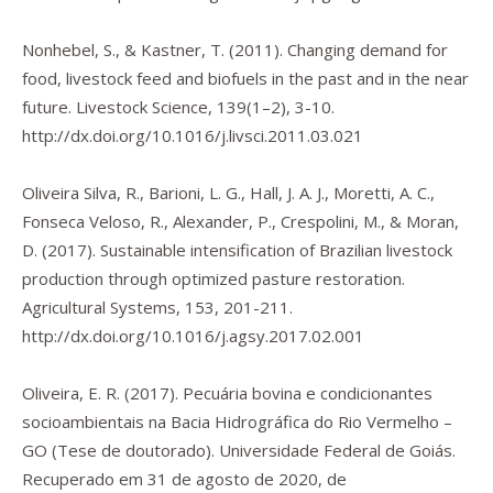
Nonhebel, S., & Kastner, T. (2011). Changing demand for
food, livestock feed and biofuels in the past and in the near
future.
Livestock Science
,
139
(1–2), 3-10.
http://dx.doi.org/10.1016/j.livsci.2011.03.021
Oliveira Silva, R., Barioni, L. G., Hall, J. A. J., Moretti, A. C.,
Fonseca Veloso, R., Alexander, P., Crespolini, M., & Moran,
D. (2017). Sustainable intensification of Brazilian livestock
production through optimized pasture restoration.
Agricultural Systems
,
153
, 201-211.
http://dx.doi.org/10.1016/j.agsy.2017.02.001
Oliveira, E. R. (2017).
Pecuária bovina e condicionantes
socioambientais na Bacia Hidrográfica do Rio Vermelho –
GO
(Tese de doutorado). Universidade Federal de Goiás.
Recuperado em 31 de agosto de 2020, de