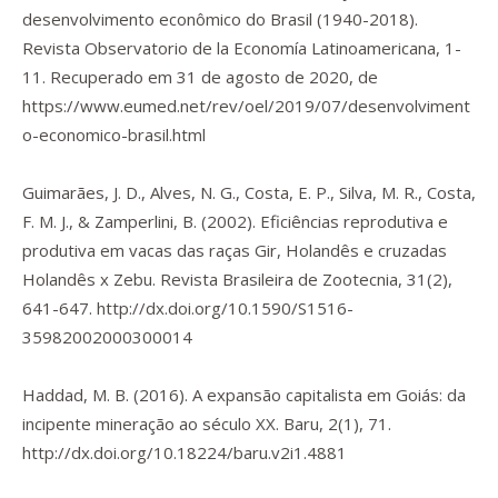
desenvolvimento econômico do Brasil (1940-2018).
Revista Observatorio de la Economía Latinoamericana
, 1-
11. Recuperado em 31 de agosto de 2020, de
https://www.eumed.net/rev/oel/2019/07/desenvolviment
o-economico-brasil.html
Guimarães, J. D., Alves, N. G., Costa, E. P., Silva, M. R., Costa,
F. M. J., & Zamperlini, B. (2002). Eficiências reprodutiva e
produtiva em vacas das raças Gir, Holandês e cruzadas
Holandês x Zebu.
Revista Brasileira de Zootecnia
,
31
(2),
641-647.
http://dx.doi.org/10.1590/S1516-
35982002000300014
Haddad, M. B. (2016). A expansão capitalista em Goiás: da
incipente mineração ao século XX.
Baru
,
2
(1), 71.
http://dx.doi.org/10.18224/baru.v2i1.4881