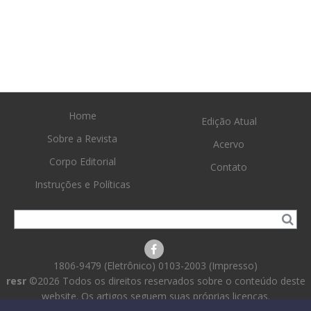
Home
Edição Atual
Sobre a Revista
Acervo
Corpo Editorial
Contato
Instruções e Políticas
1806-9479 (Eletrônico) 0103-2003 (Impresso)
resr
©2026 Todos os direitos reservados sobre o conteúdo deste
website. Os artigos seguem suas próprias licenças.