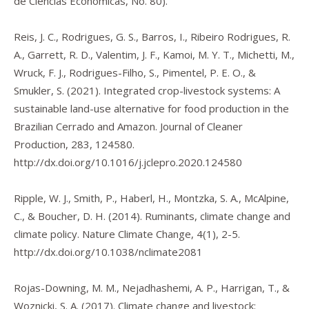
de Ciências Econômicas, No. 80).
Reis, J. C., Rodrigues, G. S., Barros, I., Ribeiro Rodrigues, R.
A., Garrett, R. D., Valentim, J. F., Kamoi, M. Y. T., Michetti, M.,
Wruck, F. J., Rodrigues-Filho, S., Pimentel, P. E. O., &
Smukler, S. (2021). Integrated crop-livestock systems: A
sustainable land-use alternative for food production in the
Brazilian Cerrado and Amazon.
Journal of Cleaner
Production
,
283
, 124580.
http://dx.doi.org/10.1016/j.jclepro.2020.124580
Ripple, W. J., Smith, P., Haberl, H., Montzka, S. A., McAlpine,
C., & Boucher, D. H. (2014). Ruminants, climate change and
climate policy.
Nature Climate Change
,
4
(1), 2-5.
http://dx.doi.org/10.1038/nclimate2081
Rojas-Downing, M. M., Nejadhashemi, A. P., Harrigan, T., &
Woznicki, S. A. (2017). Climate change and livestock: