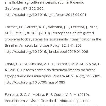
smallholder agricultural intensification in Rwanda.
Geoforum
,
97
, 352-362.
http://dx.doi.org/10.1016/j.geoforum.2018.09.021
Cortner, O., Garrett, R. D., Valentim, J. F., Ferreira, J., Niles,
M. T., Reis, J., & Gil, J. (2019). Perceptions of integrated
crop-livestock systems for sustainable intensification in the
Brazilian Amazon.
Land Use Policy
,
82
, 841-853.
http://dx.doi.org/10.1016/j.landusepol.2019.01.006
Costa, C. C. M., Almeida, A. L. T., Ferreira, M. A. M., & Silva, E.
A. (2013). Determinantes do desenvolvimento do setor
agropecuário nos municípios.
Revista ADM
,
48
(2), 295-309.
http://dx.doi.org/10.5700/rausp1089
Ferreira, G. C. V., Miziara, F., & Couto, V. R. M. (2019).
Pecuária em Goiás: análise da distribuição espacial e