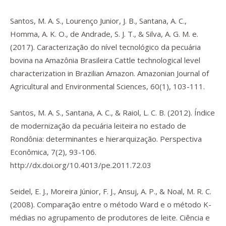
Santos, M. A. S., Lourenço Junior, J. B., Santana, A. C.,
Homma, A. K. O., de Andrade, S. J. T., & Silva, A. G. M. e.
(2017). Caracterização do nível tecnológico da pecuária
bovina na Amazônia Brasileira Cattle technological level
characterization in Brazilian Amazon.
Amazonian Journal of
Agricultural and Environmental Sciences
,
60
(1), 103-111.
Santos, M. A. S., Santana, A. C., & Raiol, L. C. B. (2012). Índice
de modernização da pecuária leiteira no estado de
Rondônia: determinantes e hierarquização.
Perspectiva
Econômica
,
7
(2), 93-106.
http://dx.doi.org/10.4013/pe.2011.72.03
Seidel, E. J., Moreira Júnior, F. J., Ansuj, A. P., & Noal, M. R. C.
(2008). Comparação entre o método Ward e o método K-
médias no agrupamento de produtores de leite.
Ciência e