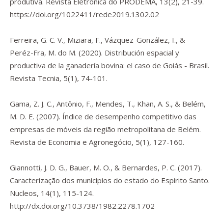
produtiva.
Revista Eletrônica do PRODEMA
,
13
(2), 21-39.
https://doi.org/1022411/rede2019.1302.02
Ferreira, G. C. V., Miziara, F., Vázquez-González, I., &
Peréz-Fra, M. do M. (2020). Distribución espacial y
productiva de la ganadería bovina: el caso de Goiás - Brasil.
Revista Tecnia
,
5
(1), 74-101.
Gama, Z. J. C., Antônio, F., Mendes, T., Khan, A. S., & Belém,
M. D. E. (2007). Índice de desempenho competitivo das
empresas de móveis da região metropolitana de Belém.
Revista de Economia e Agronegócio
,
5
(1), 127-160.
Giannotti, J. D. G., Bauer, M. O., & Bernardes, P. C. (2017).
Caracterização dos municípios do estado do Espírito Santo.
Nucleos
,
14
(1), 115-124.
http://dx.doi.org/10.3738/1982.2278.1702