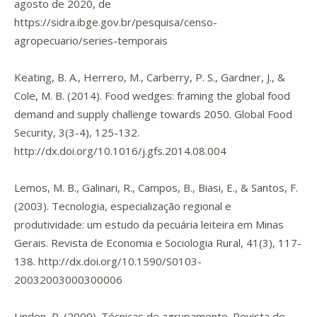
agosto de 2020, de
https://sidra.ibge.gov.br/pesquisa/censo-
agropecuario/series-temporais
Keating, B. A., Herrero, M., Carberry, P. S., Gardner, J., &
Cole, M. B. (2014). Food wedges: framing the global food
demand and supply challenge towards 2050.
Global Food
Security
,
3
(3-4), 125-132.
http://dx.doi.org/10.1016/j.gfs.2014.08.004
Lemos, M. B., Galinari, R., Campos, B., Biasi, E., & Santos, F.
(2003). Tecnologia, especialização regional e
produtividade: um estudo da pecuária leiteira em Minas
Gerais.
Revista de Economia e Sociologia Rural
,
41
(3), 117-
138.
http://dx.doi.org/10.1590/S0103-
20032003000300006
Linden, R. (2009). Técnicas de agrupamento.
Revista de