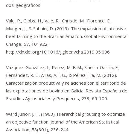
dos-geograficos
Vale, P., Gibbs, H., Vale, R., Christie, M., Florence, E.,
Munger, J., & Sabaini, D. (2019). The expansion of intensive
beef farming to the Brazilian Amazon.
Global Environmental
Change
,
57
, 101922.
http://dx.doi.org/10.1016/j.gloenvcha.2019.05.006
Vázquez-González, I., Pérez, M. F. M., Sineiro-García, F.,
Fernández, R. L., Arias, A. I. G., & Pérez-Fra, M. (2012).
Caracterización productiva y relaciones con el territorio de
las explotaciones de bovino en Galicia.
Revista Española de
Estudios Agrosociales y Pesqueros
,
233
, 69-100.
Ward Junior, J. H. (1963). Hierarchical grouping to optimize
an objective function.
Journal of the American Statistical
Association
,
58
(301), 236-244.