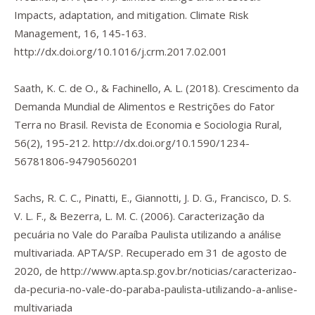
Impacts, adaptation, and mitigation.
Climate Risk
Management
,
16
, 145-163.
http://dx.doi.org/10.1016/j.crm.2017.02.001
Saath, K. C. de O., & Fachinello, A. L. (2018). Crescimento da
Demanda Mundial de Alimentos e Restrições do Fator
Terra no Brasil.
Revista de Economia e Sociologia Rural
,
56
(2), 195-212.
http://dx.doi.org/10.1590/1234-
56781806-94790560201
Sachs, R. C. C., Pinatti, E., Giannotti, J. D. G., Francisco, D. S.
V. L. F., & Bezerra, L. M. C. (2006).
Caracterização da
pecuária no Vale do Paraíba Paulista utilizando a análise
multivariada.
APTA/SP. Recuperado em 31 de agosto de
2020, de
http://www.apta.sp.gov.br/noticias/caracterizao-
da-pecuria-no-vale-do-paraba-paulista-utilizando-a-anlise-
multivariada