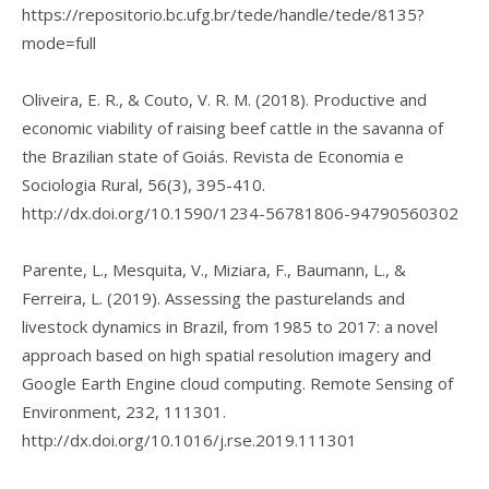
https://repositorio.bc.ufg.br/tede/handle/tede/8135?
mode=full
Oliveira, E. R., & Couto, V. R. M. (2018). Productive and
economic viability of raising beef cattle in the savanna of
the Brazilian state of Goiás.
Revista de Economia e
Sociologia Rural
,
56
(3), 395-410.
http://dx.doi.org/10.1590/1234-56781806-94790560302
Parente, L., Mesquita, V., Miziara, F., Baumann, L., &
Ferreira, L. (2019). Assessing the pasturelands and
livestock dynamics in Brazil, from 1985 to 2017: a novel
approach based on high spatial resolution imagery and
Google Earth Engine cloud computing.
Remote Sensing of
Environment
,
232
, 111301.
http://dx.doi.org/10.1016/j.rse.2019.111301