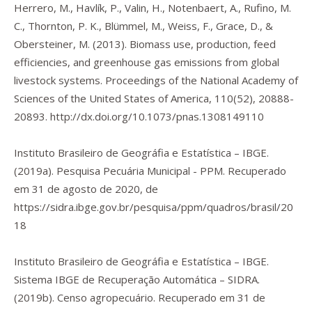
Herrero, M., Havlík, P., Valin, H., Notenbaert, A., Rufino, M.
C., Thornton, P. K., Blümmel, M., Weiss, F., Grace, D., &
Obersteiner, M. (2013). Biomass use, production, feed
efficiencies, and greenhouse gas emissions from global
livestock systems.
Proceedings of the National Academy of
Sciences of the United States of America
,
110
(52), 20888-
20893.
http://dx.doi.org/10.1073/pnas.1308149110
Instituto Brasileiro de Geográfia e Estatística – IBGE.
(2019a).
Pesquisa Pecuária Municipal - PPM.
Recuperado
em 31 de agosto de 2020, de
https://sidra.ibge.gov.br/pesquisa/ppm/quadros/brasil/20
18
Instituto Brasileiro de Geográfia e Estatística – IBGE.
Sistema IBGE de Recuperação Automática – SIDRA.
(2019b).
Censo agropecuário.
Recuperado em 31 de