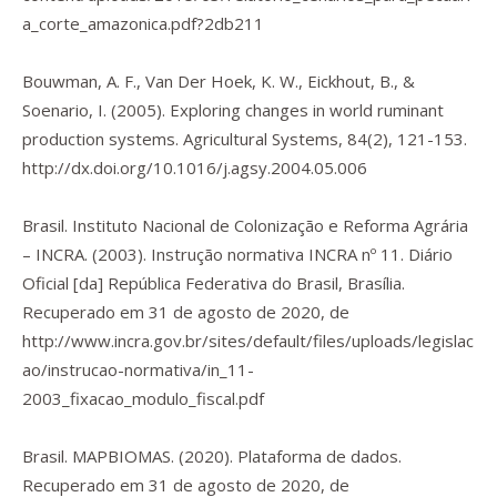
a_corte_amazonica.pdf?2db211
Bouwman, A. F., Van Der Hoek, K. W., Eickhout, B., &
Soenario, I. (2005). Exploring changes in world ruminant
production systems.
Agricultural Systems
,
84
(2), 121-153.
http://dx.doi.org/10.1016/j.agsy.2004.05.006
Brasil. Instituto Nacional de Colonização e Reforma Agrária
– INCRA. (2003). Instrução normativa INCRA nº 11.
Diário
Oficial [da] República Federativa do Brasil
, Brasília.
Recuperado em 31 de agosto de 2020, de
http://www.incra.gov.br/sites/default/files/uploads/legislac
ao/instrucao-normativa/in_11-
2003_fixacao_modulo_fiscal.pdf
Brasil. MAPBIOMAS. (2020).
Plataforma de dados.
Recuperado em 31 de agosto de 2020, de