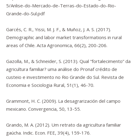
5/Anlise-do-Mercado-de-Terras-do-Estado-do-Rio-
Grande-do-Sul.pdf
Garcés, C. R., Yissi, M. J. F., & Muñoz, J. A. S. (2017).
Demographic and labor market transformations in rural
areas of Chile.
Acta Agronomica
,
66
(2), 200-206.
Gazolla, M., & Schneider, S. (2013). Qual “fortalecimento” da
agricultura familiar? uma análise do Pronaf crédito de
custeio e investimento no Rio Grande do Sul.
Revista de
Economia e Sociologia Rural
,
51
(1), 46-70.
Grammont, H. C. (2009). La desagrarización del campo
mexicano.
Convergencia
,
50
, 13-55.
Grando, M. A. (2012). Um retrato da agricultura familiar
gaúcha.
Indic. Econ. FEE
,
39
(4), 159-176.