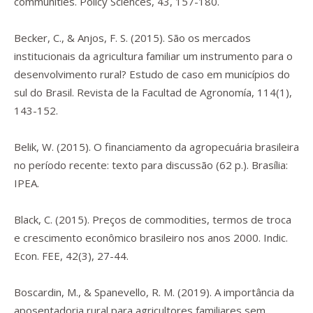
communities.
Policy Sciences
,
43
, 157-180.
Becker, C., & Anjos, F. S. (2015). São os mercados
institucionais da agricultura familiar um instrumento para o
desenvolvimento rural? Estudo de caso em municípios do
sul do Brasil.
Revista de la Facultad de Agronomía
,
114
(1),
143-152.
Belik, W. (2015).
O financiamento da agropecuária brasileira
no período recente: texto para discussão
(62 p.). Brasília:
IPEA.
Black, C. (2015). Preços de commodities, termos de troca
e crescimento econômico brasileiro nos anos 2000.
Indic.
Econ. FEE
,
42
(3), 27-44.
Boscardin, M., & Spanevello, R. M. (2019). A importância da
aposentadoria rural para agricultores familiares sem