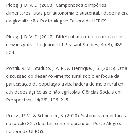
Ploeg, J. D. V. D. (2008).
Camponeses e impérios
alimentares: lutas por autonomia e sustentabilidade na era
da globalização.
Porto Alegre: Editora da UFRGS.
Ploeg, J. D. V. D. (2017). Differentiation: old controversies,
new insights.
The Journal of Peasant Studies
,
45
(3), 489-
524.
Pontili, R. M., Staduto, J. A. R., & Henrique, J. S. (2015). Uma
discussão do desenvolvimento rural sob o enfoque da
participação da população trabalhadora do meio rural em
atividades agrícolas e não agrícolas.
Ciências Sociais em
Perspectiva
,
14
(26), 196-215.
Preiss, P. V., & Schneider, S. (2020).
Sistemas alimentares
no século XXI: debates contemporâneos.
Porto Alegre:
Editora da UFRGS.