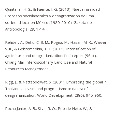
Quintanal, H. S., & Fuente, Í. G. (2013). Nueva ruralidad.
Procesos sociolaborales y desagrarización de uma
sociedad local en México (1980-2010).
Gazeta de
Antropología
,
29
, 1-14.
Rehder, A., Déhu, C. B. M., Rogna, M., Hasan, M. K., Wæver,
S. K., & Gebremedhin, T. T. (2011).
Intensification of
agriculture and deagrarianization: final report
(96 p.).
Chiang Mai: Interdisciplinary Land Use and Natural
Resources Management.
Rigg, J., & Nattapoolwat, S. (2001). Embracing the global in
Thailand: activism and pragmatismo in na era of
deagrarianization.
World Development
,
29
(6), 945-960.
Rocha Júnior, A. B., Silva, R. O., Peterle Neto, W., &