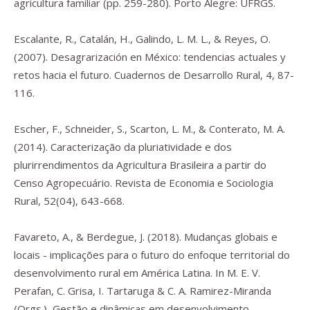
agricultura familiar
(pp. 259-280). Porto Alegre: UFRGS.
Escalante, R., Catalán, H., Galindo, L. M. L., & Reyes, O.
(2007). Desagrarización en México: tendencias actuales y
retos hacia el futuro.
Cuadernos de Desarrollo Rural
,
4
, 87-
116.
Escher, F., Schneider, S., Scarton, L. M., & Conterato, M. A.
(2014). Caracterização da pluriatividade e dos
plurirrendimentos da Agricultura Brasileira a partir do
Censo Agropecuário.
Revista de Economia e Sociologia
Rural
,
52
(04), 643-668.
Favareto, A., & Berdegue, J. (2018). Mudanças globais e
locais - implicações para o futuro do enfoque territorial do
desenvolvimento rural em América Latina. In M. E. V.
Perafan, C. Grisa, I. Tartaruga & C. A. Ramirez-Miranda
(Orgs.),
Gestão e dinâmicas em desenvolvimento