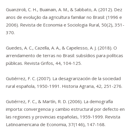
Guanziroli, C. H., Buainain, A. M., & Sabbato, A. (2012). Dez
anos de evolução da agricultura familiar no Brasil: (1996 e
2006).
Revista de Economia e Sociologia Rural
,
50
(2), 351-
370.
Guedes, A. C., Cazella, A. A., & Capelesso, A. J. (2018). O
arrendamento de terras no Brasil: subsídios para políticas
públicas.
Revista Grifos
,
44
, 104-125.
Gutiérrez, F. C. (2007). La desagrarización de la sociedad
rural española, 1950-1991.
Historia Agraria
,
42
, 251-276.
Gutiérrez, F. C., & Martín, R. D. (2006). La demografía
importa: convergencia y cambio estructural por defecto en
las regiones y provincias españolas, 1959-1999.
Revista
Latinoamericana de Economia
,
37
(146), 147-168.