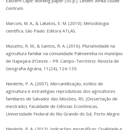
Eastern Cape: working paper
(50 p.). Leiden: Afrika Studie
Centrum.
Marconi, M. A., & Lakatos, E. M. (2010).
Metodologia
científica.
São Paulo: Editora ATLAS.
Musatto, R. M., & Santos, R. A. (2016). Pluriatividade na
agricultura familiar na comunidade Palmeirinha no município
de Itapejara d’Oeste – PR. Campo-Território: Revista de
Geografia Agrária,
11
(24), 124-155.
Niederle, P. A. (2007).
Mercantilização, estilos de
agricultura e estratégias reprodutivas dos agricultores
familiares de Salvador das Missões, RS.
(Dissertação de
mestrado). Faculdade de Ciências Econômicas,
Universidade Federal do Rio Grande do Sul, Porto Alegre.
Niederle, P. A. (2013).
Indicações geográficas: Qualidade e