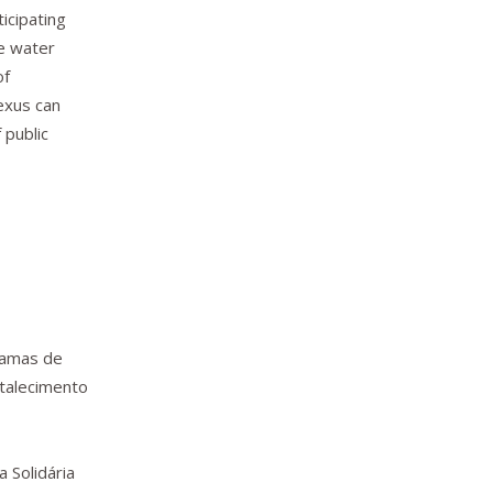
icipating
he water
of
exus can
 public
gramas de
rtalecimento
a Solidária