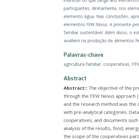
indiretas no que tange aos elemento
participantes, diretamente, nos eleme
elemento água. Nas conclusões, apr
elementos
FEW Nexus
. A presente p
familiar sustentável. Além disso, o e
auxiliem na produção de alimentos fei
Palavras-chave
agricultura familiar, cooperativas, F
Abstract
Abstract::
The objective of the pr
through the FEW Nexus approach (fo
and the research method was the ca
with pre-analytical categories. Dat
cooperatives, and documents such a
analysis of the results, food, ener
the scope of the cooperatives part