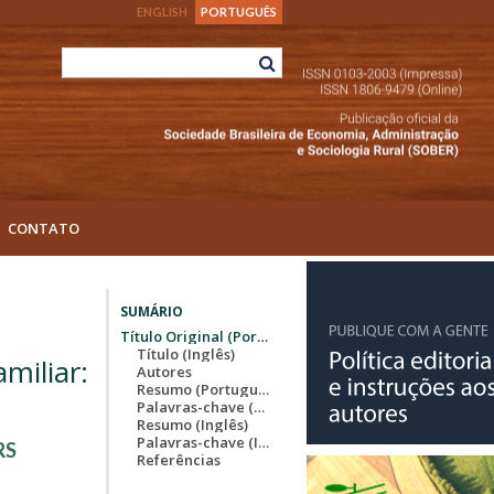
ENGLISH
PORTUGUÊS
CONTATO
SUMÁRIO
Título Original (Português)
Título (Inglês)
miliar:
Autores
Resumo (Português)
Palavras-chave (Português)
Resumo (Inglês)
Palavras-chave (Inglês)
RS
Referências