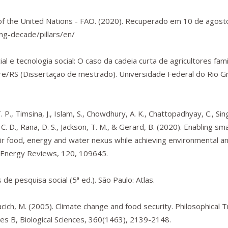
 of the United Nations - FAO. (2020). Recuperado em 10 de agost
ng-decade/pillars/en/
al e tecnologia social: O caso da cadeia curta de agricultores fami
re/RS
(Dissertação de mestrado). Universidade Federal do Rio G
T. P., Timsina, J., Islam, S., Chowdhury, A. K., Chattopadhyay, C., Sing
 C. D., Rana, D. S., Jackson, T. M., & Gerard, B. (2020). Enabling sm
ir food, energy and water nexus while achieving environmental 
 Energy Reviews
,
120
, 109645.
 de pesquisa social
(5ª ed.). São Paulo: Atlas.
rklacich, M. (2005). Climate change and food security.
Philosophical 
es B, Biological Sciences
,
360
(1463), 2139-2148.