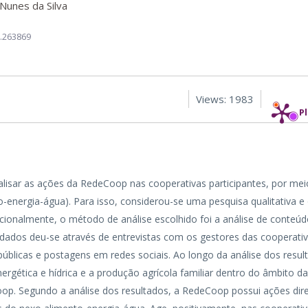
 Nunes da Silva
2.263869
Views: 1983
P
alisar as ações da RedeCoop nas cooperativas participantes, por mei
-energia-água). Para isso, considerou-se uma pesquisa qualitativa 
icionalmente, o método de análise escolhido foi a análise de conteú
de dados deu-se através de entrevistas com os gestores das cooperati
licas e postagens em redes sociais. Ao longo da análise dos resul
ergética e hídrica e a produção agrícola familiar dentro do âmbito d
oop. Segundo a análise dos resultados, a RedeCoop possui ações dir