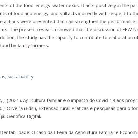
ents of the food-energy-water nexus. It acts positively in the part
nts of food and energy; and still acts indirectly with respect to t
ble actions were presented that can strengthen the performance 
ts. The present research showed that the discussion of FEW N
addition, the study has the capacity to contribute to elaboration of
 food by family farmers.
s, sustainability
rt, J. (2021). Agricultura familiar e o impacto do Covid-19 aos pro
 J. Oliveira (Eds.),
Extensão rural: Práticas e pesquisas para o fo
á: Científica Digital.
stentabilidade: O caso da I Feira da Agricultura Familiar e Economi