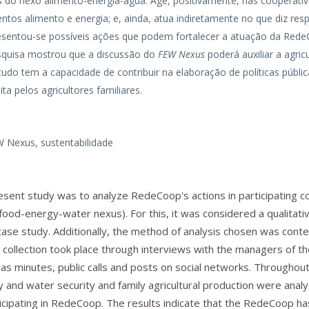
s do nexo alimento-energia-água. Age, positivamente, nas cooperati
ntos alimento e energia; e, ainda, atua indiretamente no que diz res
esentou-se possíveis ações que podem fortalecer a atuação da Red
esquisa mostrou que a discussão do
FEW Nexus
poderá auxiliar a agric
studo tem a capacidade de contribuir na elaboração de políticas públi
ta pelos agricultores familiares.
EW Nexus, sustentabilidade
esent study was to analyze RedeCoop's actions in participating 
od-energy-water nexus). For this, it was considered a qualitati
se study. Additionally, the method of analysis chosen was conte
a collection took place through interviews with the managers of t
s minutes, public calls and posts on social networks. Throughout
gy and water security and family agricultural production were anal
icipating in RedeCoop. The results indicate that the RedeCoop ha