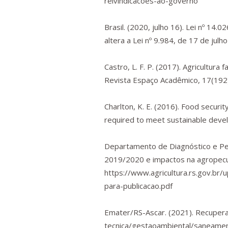
reivindicacoes-ao-governo
Brasil. (2020, julho 16). Lei nº 14
altera a Lei nº 9.984, de 17 de jul
Castro, L. F. P. (2017). Agricultura
Revista Espaço Acadêmico
,
17
(192
Charlton, K. E. (2016). Food secur
required to meet sustainable deve
Departamento de Diagnóstico e Pe
2019/2020 e impactos na agropecu
https://www.agricultura.rs.gov.b
para-publicacao.pdf
Emater/RS-Ascar. (2021). Recuper
tecnica/gestaoambiental/saneame