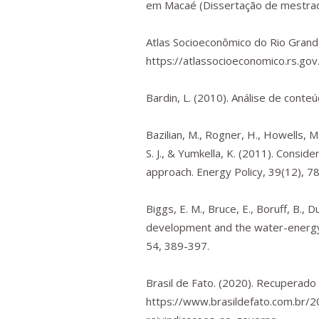
em Macaé
(Dissertação de mestrado
Atlas Socioeconômico do Rio Grand
https://atlassocioeconomico.rs.go
Bardin, L. (2010).
Análise de conte
Bazilian, M., Rogner, H., Howells, M.
S. J., & Yumkella, K. (2011). Consi
approach.
Energy Policy
,
39
(12), 7
Biggs, E. M., Bruce, E., Boruff, B., Du
development and the water-energy-
54
, 389-397.
Brasil de Fato. (2020). Recuperad
https://www.brasildefato.com.br