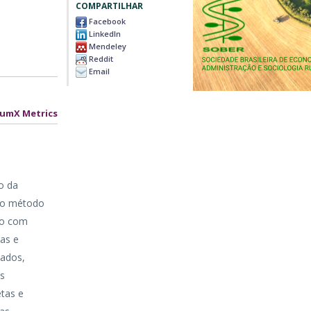
COMPARTILHAR
Facebook
LinkedIn
Mendeley
Reddit
Email
lumX Metrics
o da
e o método
do com
vas e
tados,
as
etas e