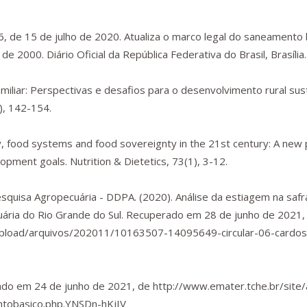
.026, de 15 de julho de 2020. Atualiza o marco legal do saneamento
ho de 2000.
Diário Oficial da República Federativa do Brasil
, Brasília.
 familiar: Perspectivas e desafios para o desenvolvimento rural sus
), 142-154.
ity, food systems and food sovereignty in the 21st century: A ne
lopment goals.
Nutrition & Dietetics
,
73
(1), 3-12.
squisa Agropecuária - DDPA. (2020).
Análise da estiagem na safr
ária do Rio Grande do Sul
. Recuperado em 28 de junho de 2021,
r/upload/arquivos/202011/10163507-14095649-circular-06-cardos
ado em 24 de junho de 2021, de
http://www.emater.tche.br/site/
ntobasico.php.YNSDn-hKjIV