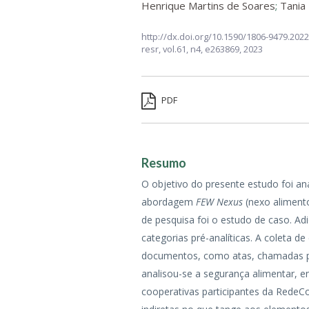
Henrique Martins de Soares
;
Tania
http://dx.doi.org/10.1590/1806-9479.202
resr,
vol.61, n4,
e263869, 2023
PDF
Resumo
O objetivo do presente estudo foi an
abordagem
FEW Nexus
(nexo alimento
de pesquisa foi o estudo de caso. Ad
categorias pré-analíticas. A coleta 
documentos, como atas, chamadas púb
analisou-se a segurança alimentar, en
cooperativas participantes da RedeC