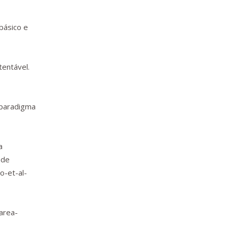
 básico e
tentável.
w paradigma
a
 de
o-et-al-
area-