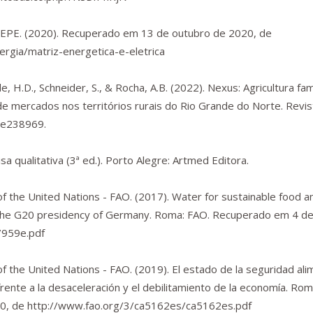
 EPE. (2020). Recuperado em 13 de outubro de 2020, de
rgia/matriz-energetica-e-eletrica
, H.D., Schneider, S., & Rocha, A.B. (2022). Nexus: Agricultura fami
de mercados nos territórios rurais do Rio Grande do Norte.
Revis
, e238969.
sa qualitativa
(3ª ed.). Porto Alegre: Artmed Editora.
of the United Nations - FAO. (2017).
Water for sustainable food a
 the G20 presidency of Germany
. Roma: FAO. Recuperado em 4 d
7959e.pdf
of the United Nations - FAO. (2019).
El estado de la seguridad alim
rente a la desaceleración y el debilitamiento de la economía
. Rom
20, de
http://www.fao.org/3/ca5162es/ca5162es.pdf