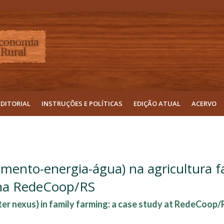
EDITORIAL
INSTRUÇÕES E POLÍTICAS
EDIÇÃO ATUAL
ACERVO
mento-energia-água) na agricultura fa
 na RedeCoop/RS
 nexus) in family farming: a case study at RedeCoop/