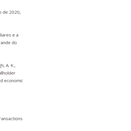
o de 2020,
liares e a
rande do
h, A. K.,
allholder
and economic
Transactions