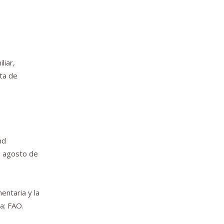
liar,
ta de
nd
e agosto de
entaria y la
a: FAO.