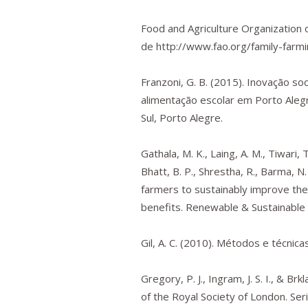
Food and Agriculture Organization
de
http://www.fao.org/family-farmi
Franzoni, G. B. (2015).
Inovação soci
alimentação escolar em Porto Aleg
Sul, Porto Alegre.
Gathala, M. K., Laing, A. M., Tiwari, 
Bhatt, B. P., Shrestha, R., Barma, N.
farmers to sustainably improve the
benefits.
Renewable & Sustainable
Gil, A. C. (2010).
Métodos e técnicas
Gregory, P. J., Ingram, J. S. I., & B
of the Royal Society of London. Seri