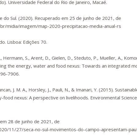
). Universidade Federal do Rio de Janeiro, Macaé.
e do Sul. (2020). Recuperado em 25 de junho de 2021, de
v.br/midia/imagem/map-2020-precipitacao-media-anual-rs
údo
. Lisboa: Edições 70.
, Hermann, S., Arent, D., Gielen, D., Steduto, P., Mueller, A., Komor,
dering the energy, water and food nexus: Towards an integrated mo
896-7906.
ncan, J. M. A., Horsley, J., Pauli, N., & Imanari, Y. (2015). Sustainabl
food nexus: A perspective on livelihoods.
Environmental Science
o em 28 de junho de 2021, de
/2020/11/27/seca-no-sul-movimentos-do-campo-apresentam-pau