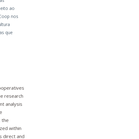
vas
peito ao
eCoop nos
ultura
cas que
cooperatives
ve research
nt analysis
he
 the
yzed within
s direct and