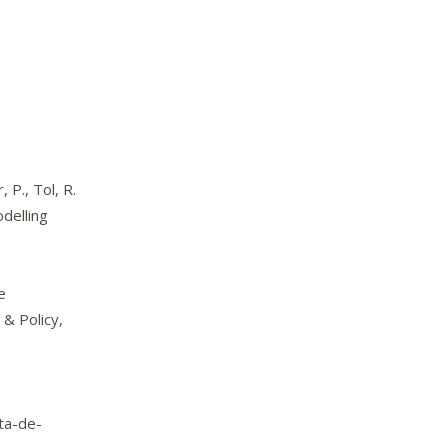
 P., Tol, R.
delling
e
 & Policy
,
ta-de-