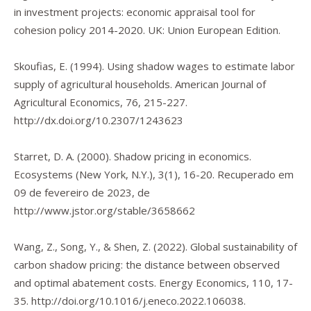
in investment projects: economic appraisal tool for
cohesion policy 2014-2020.
UK: Union European Edition.
Skoufias, E. (1994). Using shadow wages to estimate labor
supply of agricultural households.
American Journal of
Agricultural Economics
,
76
, 215-227.
http://dx.doi.org/10.2307/1243623
Starret, D. A. (2000). Shadow pricing in economics.
Ecosystems (New York, N.Y.)
,
3
(1), 16-20. Recuperado em
09 de fevereiro de 2023, de
http://www.jstor.org/stable/3658662
Wang, Z., Song, Y., & Shen, Z. (2022). Global sustainability of
carbon shadow pricing: the distance between observed
and optimal abatement costs.
Energy Economics
,
110
, 17-
35.
http://doi.org/10.1016/j.eneco.2022.106038
.