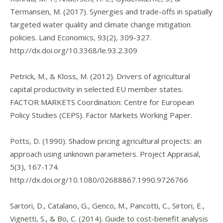
Termansen, M. (2017). Synergies and trade-offs in spatially
targeted water quality and climate change mitigation
policies.
Land Economics
,
93
(2), 309-327.
http://dx.doi.org/10.3368/le.93.2.309
Petrick, M., & Kloss, M. (2012).
Drivers of agricultural
capital productivity in selected EU member states
.
FACTOR MARKETS Coordination: Centre for European
Policy Studies (CEPS). Factor Markets Working Paper.
Potts, D. (1990). Shadow pricing agricultural projects: an
approach using unknown parameters.
Project Appraisal
,
5
(3), 167-174.
http://dx.doi.org/10.1080/02688867.1990.9726766
Sartori, D., Catalano, G., Genco, M., Pancotti, C., Sirtori, E.,
Vignetti, S., & Bo, C. (2014).
Guide to cost-benefit analysis