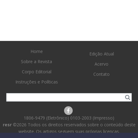
Home
Edição Atual
Sobre a Revista
Acervo
Corpo Editorial
Contato
Instruções e Políticas
1806-9479 (Eletrônico) 0103-2003 (Impresso)
resr
©2026 Todos os direitos reservados sobre o conteúdo deste
website. Os artigos seguem suas próprias licenças.