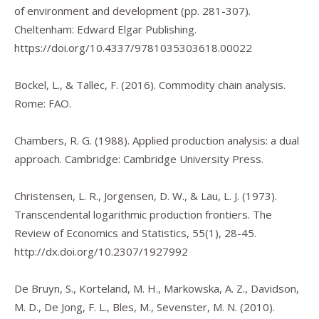
of environment and development
(pp. 281-307).
Cheltenham: Edward Elgar Publishing.
https://doi.org/10.4337/9781035303618.00022
Bockel, L., & Tallec, F. (2016).
Commodity chain analysis
.
Rome: FAO.
Chambers, R. G. (1988).
Applied production analysis: a dual
approach.
Cambridge: Cambridge University Press.
Christensen, L. R., Jorgensen, D. W., & Lau, L. J. (1973).
Transcendental logarithmic production frontiers.
The
Review of Economics and Statistics
,
55
(1), 28-45.
http://dx.doi.org/10.2307/1927992
De Bruyn, S., Korteland, M. H., Markowska, A. Z., Davidson,
M. D., De Jong, F. L., Bles, M., Sevenster, M. N. (2010).