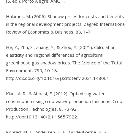
(5. ed.). Porto Alegre: AMGH.
Halámek, M. (2006). Shadow prices for costs and benefits
in the regional development projects.
Zagreb International
Review of Economics & Business
,
88
, 1-7.
He, Y., Zhu, S., Zhang, Y., & Zhou, Y. (2021). Calculation,
elasticity and regional differences of agricultural
greenhouse gas shadow prices.
The Science of the Total
Environment
,
790
, 10-18.
http://dx.doi.org/10.1016/j.scitotenv.2021.148061
Kiani, A. R., & Abbasi, F. (2012). Optimizing water
consumption using crop water production functions.
Crop
Production Technologies
,
8
, 73-92.
http://doi:10.13140/2.1.1565.7922.
Konrad, M. T., Andersen, H. E., Gyldenkœrne, S., &