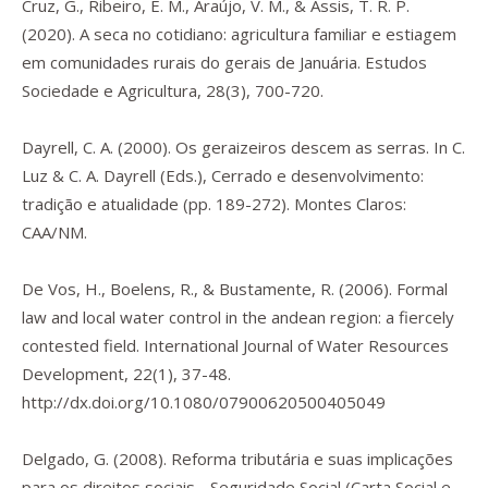
Cruz, G., Ribeiro, E. M., Araújo, V. M., & Assis, T. R. P.
(2020). A seca no cotidiano: agricultura familiar e estiagem
em comunidades rurais do gerais de Januária.
Estudos
Sociedade e Agricultura
,
28
(3), 700-720.
Dayrell, C. A. (2000). Os geraizeiros descem as serras. In C.
Luz & C. A. Dayrell (Eds.),
Cerrado e desenvolvimento:
tradição e atualidade
(pp. 189-272). Montes Claros:
CAA/NM.
De Vos, H., Boelens, R., & Bustamente, R. (2006). Formal
law and local water control in the andean region: a fiercely
contested field.
International Journal of Water Resources
Development
,
22
(1), 37-48.
http://dx.doi.org/10.1080/07900620500405049
Delgado, G. (2008).
Reforma tributária e suas implicações
para os direitos sociais - Seguridade Social
(Carta Social e