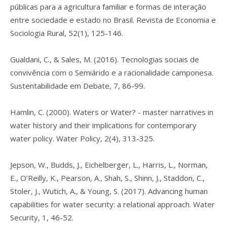
públicas para a agricultura familiar e formas de interação
entre sociedade e estado no Brasil.
Revista de Economia e
Sociologia Rural
,
52
(1), 125-146.
Gualdani, C., & Sales, M. (2016). Tecnologias sociais de
convivência com o Semiárido e a racionalidade camponesa.
Sustentabilidade em Debate
,
7
, 86-99.
Hamlin, C. (2000). Waters or Water? - master narratives in
water history and their implications for contemporary
water policy.
Water Policy
,
2
(4), 313-325.
Jepson, W., Budds, J., Eichelberger, L., Harris, L., Norman,
E., O’Reilly, K., Pearson, A., Shah, S., Shinn, J., Staddon, C.,
Stoler, J., Wutich, A., & Young, S. (2017). Advancing human
capabilities for water security: a relational approach.
Water
Security
,
1
, 46-52.