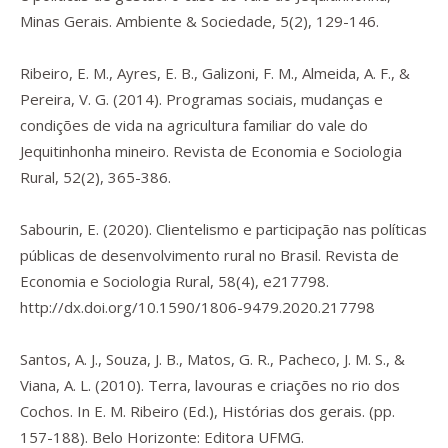
Minas Gerais.
Ambiente & Sociedade
,
5
(2), 129-146.
Ribeiro, E. M., Ayres, E. B., Galizoni, F. M., Almeida, A. F., &
Pereira, V. G. (2014). Programas sociais, mudanças e
condições de vida na agricultura familiar do vale do
Jequitinhonha mineiro.
Revista de Economia e Sociologia
Rural
,
52
(2), 365-386.
Sabourin, E. (2020). Clientelismo e participação nas políticas
públicas de desenvolvimento rural no Brasil.
Revista de
Economia e Sociologia Rural
,
58
(4), e217798.
http://dx.doi.org/10.1590/1806-9479.2020.217798
Santos, A. J., Souza, J. B., Matos, G. R., Pacheco, J. M. S., &
Viana, A. L. (2010). Terra, lavouras e criações no rio dos
Cochos. In E. M. Ribeiro (Ed.),
Histórias dos gerais
. (pp.
157-188). Belo Horizonte: Editora UFMG.