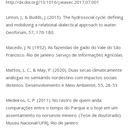
http://dx.doi.org/10.1016/j.wasec.2017.07.001
Linton, J., & Budds, J. (2013). The hydrosocial cycle: defining
and mobilizing a relational-dialectical approach to water.
Geoforum
,
57
, 170-180.
Macedo, J. N. (1952).
As fazendas de gado do Vale do São
Francisco.
Rio de Janeiro: Serviço de Informações Agrícolas.
Mattos, L. C., & May, P. (2020). Duas secas climaticamente
análogas no semiárido nordestino com impactos sociais
distintos.
Desenvolvimento e Meio Ambiente
,
55
, 28-53.
Medeiros, C. P. (2011).
No rastro de quem anda:
comparações entre o tempo do Parque e o hoje em um
assentamento no noroeste mineiro
. (Tese de doutorado).
Museu Nacional/UFRJ, Rio de Janeiro.