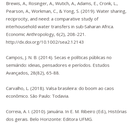
Brewis, A., Rosinger, A., Wutich, A., Adams, E., Cronk, L.,
Pearson, A., Workman, C., & Yong, S. (2019). Water sharing,
reciprocity, and need: a comparative study of
interhousehold water transfers in sub‐Saharan Africa.
Economic Anthropology
,
6
(2), 208-221.
http://dx.doi.org/10.1002/sea2.12143
Campos, J. N. B. (2014). Secas e políticas públicas no
semiárido: ideias, pensadores e períodos.
Estudos
Avançados
,
28
(82), 65-88.
Carvalho, L. (2018).
Valsa brasileira: do boom ao caos
econômico.
São Paulo: Todavia.
Correia, A. I. (2010). Januária. In E. M. Ribeiro (Ed.),
Histórias
dos gerais
. Belo Horizonte: Editora UFMG.