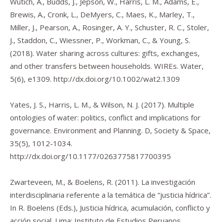
Wutich, A., Budds, J., Jepson, W., Harris, L. M., Adams, E.,
Brewis, A., Cronk, L., DeMyers, C., Maes, K., Marley, T.,
Miller, J., Pearson, A., Rosinger, A. Y., Schuster, R. C., Stoler,
J., Staddon, C., Wiessner, P., Workman, C., & Young, S.
(2018). Water sharing across cultures: gifts, exchanges,
and other transfers between households.
WIREs. Water
,
5
(6), e1309.
http://dx.doi.org/10.1002/wat2.1309
Yates, J. S., Harris, L. M., & Wilson, N. J. (2017). Multiple
ontologies of water: politics, conflict and implications for
governance.
Environment and Planning. D, Society & Space
,
35
(5), 1012-1034.
http://dx.doi.org/10.1177/0263775817700395
Zwarteveen, M., & Boelens, R. (2011). La investigación
interdisciplinaria referente a la temática de “justicia hídrica”.
In R. Boelens (Eds.),
Justicia hídrica, acumulación, conflicto y
acción social
. Lima: Instituto de Estudios Peruanos.