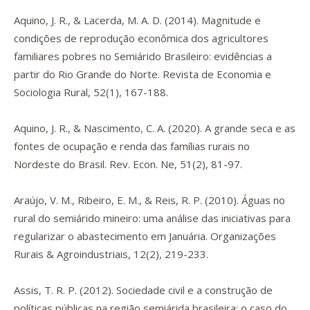
Aquino, J. R., & Lacerda, M. A. D. (2014). Magnitude e
condições de reprodução econômica dos agricultores
familiares pobres no Semiárido Brasileiro: evidências a
partir do Rio Grande do Norte.
Revista de Economia e
Sociologia Rural
,
52
(1), 167-188.
Aquino, J. R., & Nascimento, C. A. (2020). A grande seca e as
fontes de ocupação e renda das famílias rurais no
Nordeste do Brasil.
Rev. Econ. Ne
,
51
(2), 81-97.
Araújo, V. M., Ribeiro, E. M., & Reis, R. P. (2010). Águas no
rural do semiárido mineiro: uma análise das iniciativas para
regularizar o abastecimento em Januária.
Organizações
Rurais & Agroindustriais
,
12
(2), 219-233.
Assis, T. R. P. (2012). Sociedade civil e a construção de
políticas públicas na região semiárida brasileira: o caso do