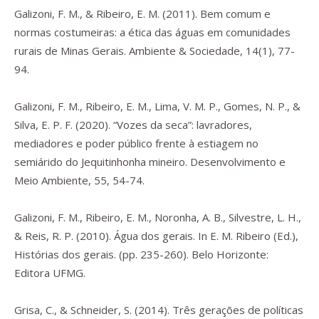
Galizoni, F. M., & Ribeiro, E. M. (2011). Bem comum e
normas costumeiras: a ética das águas em comunidades
rurais de Minas Gerais.
Ambiente & Sociedade
,
14
(1), 77-
94.
Galizoni, F. M., Ribeiro, E. M., Lima, V. M. P., Gomes, N. P., &
Silva, E. P. F. (2020). “Vozes da seca”: lavradores,
mediadores e poder público frente à estiagem no
semiárido do Jequitinhonha mineiro.
Desenvolvimento e
Meio Ambiente
,
55
, 54-74.
Galizoni, F. M., Ribeiro, E. M., Noronha, A. B., Silvestre, L. H.,
& Reis, R. P. (2010). Água dos gerais. In E. M. Ribeiro (Ed.),
Histórias dos gerais
. (pp. 235-260). Belo Horizonte:
Editora UFMG.
Grisa, C., & Schneider, S. (2014). Três gerações de políticas