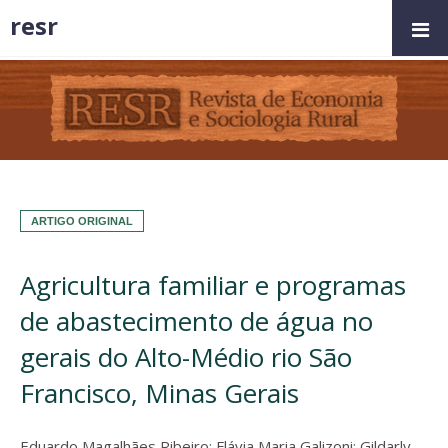
resr
ARTIGO ORIGINAL
Agricultura familiar e programas
de abastecimento de água no
gerais do Alto-Médio rio São
Francisco, Minas Gerais
Eduardo Magalhães Ribeiro
;
Flávia Maria Galizoni
;
Gildarly