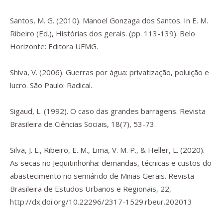
Santos, M. G. (2010). Manoel Gonzaga dos Santos. In E. M.
Ribeiro (Ed.),
Histórias dos gerais.
(pp. 113-139). Belo
Horizonte: Editora UFMG.
Shiva, V. (2006).
Guerras por água: privatização, poluição e
lucro.
São Paulo: Radical.
Sigaud, L. (1992). O caso das grandes barragens.
Revista
Brasileira de Ciências Sociais
,
18
(7), 53-73.
Silva, J. L., Ribeiro, E. M., Lima, V. M. P., & Heller, L. (2020).
As secas no Jequitinhonha: demandas, técnicas e custos do
abastecimento no semiárido de Minas Gerais.
Revista
Brasileira de Estudos Urbanos e Regionais
,
22
,
http://dx.doi.org/10.22296/2317-1529.rbeur.202013