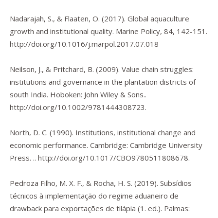
Nadarajah, S., & Flaaten, O. (2017). Global aquaculture
growth and institutional quality.
Marine Policy
,
84
, 142-151.
http://doi.org/10.1016/j.marpol.2017.07.018
Neilson, J., & Pritchard, B. (2009).
Value chain struggles:
institutions and governance in the plantation districts of
south India.
Hoboken: John Wiley & Sons..
http://doi.org/10.1002/9781444308723
.
North, D. C. (1990).
Institutions, institutional change and
economic performance.
Cambridge: Cambridge University
Press. ..
http://doi.org/10.1017/CBO9780511808678
.
Pedroza Filho, M. X. F., & Rocha, H. S. (2019).
Subsídios
técnicos à implementação do regime aduaneiro de
drawback para exportações de tilápia
(1. ed.). Palmas: