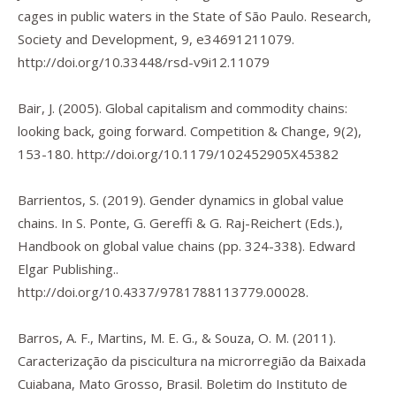
cages in public waters in the State of São Paulo.
Research,
Society and Development
,
9
, e34691211079.
http://doi.org/10.33448/rsd-v9i12.11079
Bair, J. (2005). Global capitalism and commodity chains:
looking back, going forward.
Competition & Change
,
9
(2),
153-180.
http://doi.org/10.1179/102452905X45382
Barrientos, S. (2019). Gender dynamics in global value
chains. In S. Ponte, G. Gereffi & G. Raj-Reichert (Eds.),
Handbook on global value chains
(pp. 324-338). Edward
Elgar Publishing..
http://doi.org/10.4337/9781788113779.00028
.
Barros, A. F., Martins, M. E. G., & Souza, O. M. (2011).
Caracterização da piscicultura na microrregião da Baixada
Cuiabana, Mato Grosso, Brasil.
Boletim do Instituto de