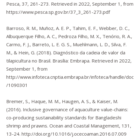
Pesca
,
37
, 261-273. Retrieved in 2022, September 1, from
https://www.pesca.sp.gov.br/37_3_261-273.pdf
Barroso, R. M., Muñoz, A. E. P., Tahim, E. F., Webber, D. C.,
Albuquerque Filho, A. C., Pedroza Filho, M. X., Tenório, R. A.,
Carmo, F. J., Barreto, L. E. G. S., Muehlmann, L. D., Silva, F.
M., & Hein, G. (2018).
Diagnóstico da cadeia de valor da
tilapicultura no Brasil.
Brasília: Embrapa. Retrieved in 2022,
September 1, from
http://www.infoteca.cnptia.embrapa.br/infoteca/handle/doc
/1090301
Bremer, S., Haque, M. M., Haugen, A. S., & Kaiser, M.
(2016). Inclusive governance of aquaculture value-chains:
co-producing sustainability standards for Bangladeshi
shrimp and prawns.
Ocean and Coastal Management
,
131
,
13-24.
http://doi.org/10.1016/j.ocecoaman.2016.07.009