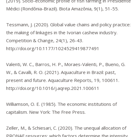
(2019). Socio-economic profile of fish farming in Presidente
Médici (Rondônia-Brazil).
Biota Amazônia
,
9
(1), 51-55.
Tessmann, J. (2020). Global value chains and policy practice:
the making of linkages in the Ivorian cashew industry.
Competition & Change
,
24
(1), 26-43.
http://doi.org/10.1177/1024529419877491
Valenti, W. C., Barros, H. P., Moraes-Valenti, P., Bueno, G.
W., & Cavalli, R. O. (2021). Aquaculture in Brazil: past,
present and future.
Aquaculture Reports
,
19
, 100611.
http://doi.org/10.1016/j.aqrep.2021.100611
Williamson, O. E. (1985).
The economic institutions of
capitalism.
New York: The Free Press.
Zeller, M., & Schiesari, C. (2020). The unequal allocation of
PRONAF resources: which factors determine the intensity