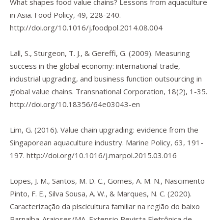
What shapes food value chains? Lessons from aquaculture
in Asia.
Food Policy
,
49
, 228-240.
http://doi.org/10.1016/j.foodpol.2014.08.004
Lall, S., Sturgeon, T. J., & Gereffi, G. (2009). Measuring
success in the global economy: international trade,
industrial upgrading, and business function outsourcing in
global value chains.
Transnational Corporation
,
18
(2), 1-35.
http://doi.org/10.18356/64e03043-en
Lim, G. (2016). Value chain upgrading: evidence from the
Singaporean aquaculture industry.
Marine Policy
,
63
, 191-
197.
http://doi.org/10.1016/j.marpol.2015.03.016
Lopes, J. M., Santos, M. D. C., Gomes, A. M. N., Nascimento
Pinto, F. E., Silva Sousa, A. W., & Marques, N. C. (2020).
Caracterização da piscicultura familiar na região do baixo
Parnaíba-Araioses/MA.
Extensio Revista Eletrônica de