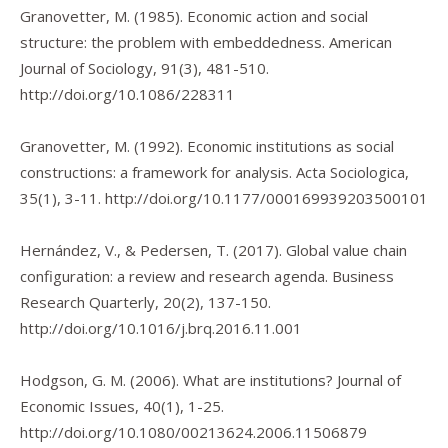
Granovetter, M. (1985). Economic action and social
structure: the problem with embeddedness.
American
Journal of Sociology
,
91
(3), 481-510.
http://doi.org/10.1086/228311
Granovetter, M. (1992). Economic institutions as social
constructions: a framework for analysis.
Acta Sociologica
,
35
(1), 3-11.
http://doi.org/10.1177/000169939203500101
Hernández, V., & Pedersen, T. (2017). Global value chain
configuration: a review and research agenda.
Business
Research Quarterly
,
20
(2), 137-150.
http://doi.org/10.1016/j.brq.2016.11.001
Hodgson, G. M. (2006). What are institutions?
Journal of
Economic Issues
,
40
(1), 1-25.
http://doi.org/10.1080/00213624.2006.11506879