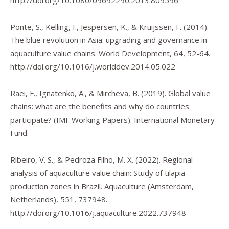
http://doi.org/10.1080/09692290.2013.809596
Ponte, S., Kelling, I., Jespersen, K., & Kruijssen, F. (2014).
The blue revolution in Asia: upgrading and governance in
aquaculture value chains.
World Development
,
64
, 52-64.
http://doi.org/10.1016/j.worlddev.2014.05.022
Raei, F., Ignatenko, A., & Mircheva, B. (2019).
Global value
chains: what are the benefits and why do countries
participate?
(IMF Working Papers). International Monetary
Fund.
Ribeiro, V. S., & Pedroza Filho, M. X. (2022). Regional
analysis of aquaculture value chain: Study of tilapia
production zones in Brazil.
Aquaculture (Amsterdam,
Netherlands)
,
551
, 737948.
http://doi.org/10.1016/j.aquaculture.2022.737948