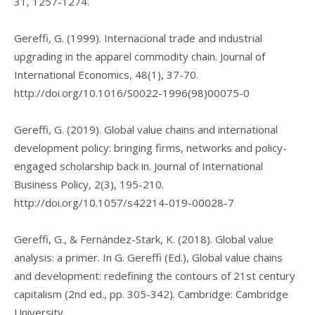
31
, 1257-1274.
Gereffi, G. (1999). Internacional trade and industrial
upgrading in the apparel commodity chain.
Journal of
International Economics
,
48
(1), 37-70.
http://doi.org/10.1016/S0022-1996(98)00075-0
Gereffi, G. (2019). Global value chains and international
development policy: bringing firms, networks and policy-
engaged scholarship back in.
Journal of International
Business Policy
,
2
(3), 195-210.
http://doi.org/10.1057/s42214-019-00028-7
Gereffi, G., & Fernández-Stark, K. (2018). Global value
analysis: a primer. In G. Gereffi (Ed.),
Global value chains
and development: redefining the contours of 21st century
capitalism
(2nd ed., pp. 305-342). Cambridge: Cambridge
University.