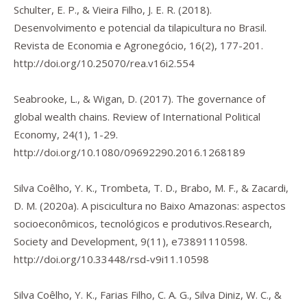
Schulter, E. P., & Vieira Filho, J. E. R. (2018).
Desenvolvimento e potencial da tilapicultura no Brasil.
Revista de Economia e Agronegócio
,
16
(2), 177-201.
http://doi.org/10.25070/rea.v16i2.554
Seabrooke, L., & Wigan, D. (2017). The governance of
global wealth chains.
Review of International Political
Economy
,
24
(1), 1-29.
http://doi.org/10.1080/09692290.2016.1268189
Silva Coêlho, Y. K., Trombeta, T. D., Brabo, M. F., & Zacardi,
D. M. (2020a). A piscicultura no Baixo Amazonas: aspectos
socioeconômicos, tecnológicos e produtivos
.
Research,
Society and Development
,
9
(11), e73891110598.
http://doi.org/10.33448/rsd-v9i11.10598
Silva Coêlho, Y. K., Farias Filho, C. A. G., Silva Diniz, W. C., &