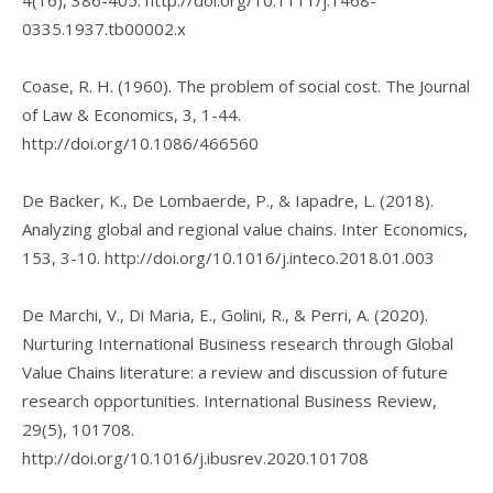
4
(16), 386-405.
http://doi.org/10.1111/j.1468-
0335.1937.tb00002.x
Coase, R. H. (1960). The problem of social cost.
The Journal
of Law & Economics
,
3
, 1-44.
http://doi.org/10.1086/466560
De Backer, K., De Lombaerde, P., & Iapadre, L. (2018).
Analyzing global and regional value chains.
Inter Economics
,
153
, 3-10.
http://doi.org/10.1016/j.inteco.2018.01.003
De Marchi, V., Di Maria, E., Golini, R., & Perri, A. (2020).
Nurturing International Business research through Global
Value Chains literature: a review and discussion of future
research opportunities.
International Business Review
,
29
(5), 101708.
http://doi.org/10.1016/j.ibusrev.2020.101708