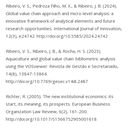
Ribeiro, V. S., Pedroza Filho, M. X., & Ribeiro, J. B. (2024).
Global value chain approach and micro-level analysis: a
innovative framework of analytical elements and future
research opportunities.
International Journal of Innovation
,
12
(3), e24742.
http://doi.org/10.5585/2024.24742
Ribeiro, V. S., Ribeiro, J. B., & Rocha, H. S. (2023).
Aquaculture and global value chain: bibliometric analysis
using the VOSviewer.
Revista de Gestão e Secretariado
,
14
(8), 13847-13864.
http://doi.org/10.7769/gesec.v14i8.2487
Richter, R. (2005). The new institutional economics: its
start, its meaning, its prospects.
European Business
Organization Law Review
,
6
(2), 161-200.
http://doi.org/10.1017/S1566752905001618