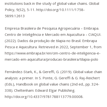
institutions back in the study of global value chains.
Global
Policy
,
9
(S2), 5-11.
http://doi.org/10.1111/1758-
5899.12613
Empresa Brasileira de Pesquisa Agropecuária – Embrapa.
Centro de Inteligência e Mercado em Aquicultura – CIAQUI.
(2022).
Dados da produção de tilapia no Brasil
. Embrapa
Pesca e Aquicultura. Retrieved in 2022, September 1, from
https://www.embrapa.br/en/cim-centro-de-inteligencia-e-
mercado-em-aquicultura/producao-brasileira/tilapia-polo
Fernández-Stark, K., & Gereffi, G. (2019). Global value chain
analysis: a primer. In S. Ponte, G. Gereffi & G. Raj-Reichert
(Eds.),
Handbook on global value chains
(2nd ed., pp. 324-
338). Cheltenham: Edward Elgar Publishing.
http://doi.org/10.4337/9781788113779.00008
.