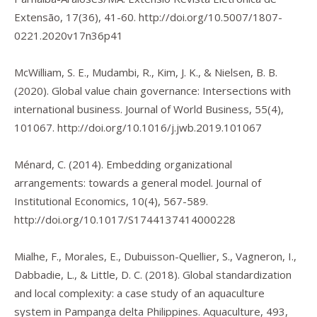
Extensão
,
17
(36), 41-60.
http://doi.org/10.5007/1807-
0221.2020v17n36p41
McWilliam, S. E., Mudambi, R., Kim, J. K., & Nielsen, B. B.
(2020). Global value chain governance: Intersections with
international business.
Journal of World Business
,
55
(4),
101067.
http://doi.org/10.1016/j.jwb.2019.101067
Ménard, C. (2014). Embedding organizational
arrangements: towards a general model.
Journal of
Institutional Economics
,
10
(4), 567-589.
http://doi.org/10.1017/S1744137414000228
Mialhe, F., Morales, E., Dubuisson-Quellier, S., Vagneron, I.,
Dabbadie, L., & Little, D. C. (2018). Global standardization
and local complexity: a case study of an aquaculture
system in Pampanga delta Philippines.
Aquaculture
,
493
,