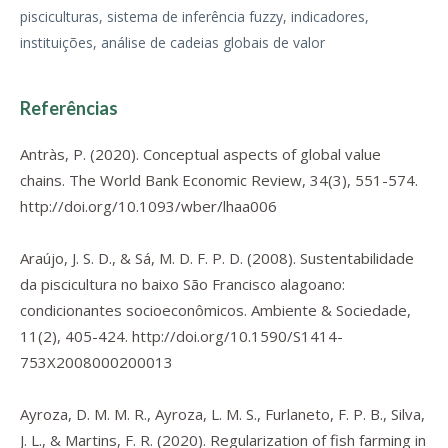
pisciculturas, sistema de inferência fuzzy, indicadores,
instituições, análise de cadeias globais de valor
Referências
Antràs, P. (2020). Conceptual aspects of global value
chains.
The World Bank Economic Review
,
34
(3), 551-574.
http://doi.org/10.1093/wber/lhaa006
Araújo, J. S. D., & Sá, M. D. F. P. D. (2008). Sustentabilidade
da piscicultura no baixo São Francisco alagoano:
condicionantes socioeconômicos.
Ambiente & Sociedade
,
11
(2), 405-424.
http://doi.org/10.1590/S1414-
753X2008000200013
Ayroza, D. M. M. R., Ayroza, L. M. S., Furlaneto, F. P. B., Silva,
J. L., & Martins, F. R. (2020). Regularization of fish farming in