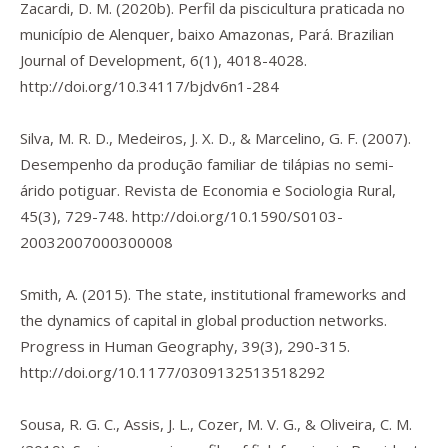
Zacardi, D. M. (2020b). Perfil da piscicultura praticada no
município de Alenquer, baixo Amazonas, Pará.
Brazilian
Journal of Development
,
6
(1), 4018-4028.
http://doi.org/10.34117/bjdv6n1-284
Silva, M. R. D., Medeiros, J. X. D., & Marcelino, G. F. (2007).
Desempenho da produção familiar de tilápias no semi-
árido potiguar.
Revista de Economia e Sociologia Rural
,
45
(3), 729-748.
http://doi.org/10.1590/S0103-
20032007000300008
Smith, A. (2015). The state, institutional frameworks and
the dynamics of capital in global production networks.
Progress in Human Geography
,
39
(3), 290-315.
http://doi.org/10.1177/0309132513518292
Sousa, R. G. C., Assis, J. L., Cozer, M. V. G., & Oliveira, C. M.