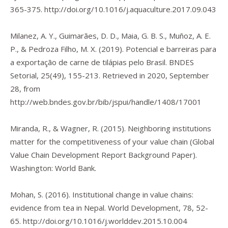
365-375.
http://doi.org/10.1016/j.aquaculture.2017.09.043
Milanez, A. Y., Guimarães, D. D., Maia, G. B. S., Muñoz, A. E.
P., & Pedroza Filho, M. X. (2019). Potencial e barreiras para
a exportação de carne de tilápias pelo Brasil.
BNDES
Setorial
,
25
(49), 155-213. Retrieved in 2020, September
28, from
http://web.bndes.gov.br/bib/jspui/handle/1408/17001
Miranda, R., & Wagner, R. (2015).
Neighboring institutions
matter for the competitiveness of your value chain
(Global
Value Chain Development Report Background Paper).
Washington: World Bank.
Mohan, S. (2016). Institutional change in value chains:
evidence from tea in Nepal.
World Development
,
78
, 52-
65.
http://doi.org/10.1016/j.worlddev.2015.10.004