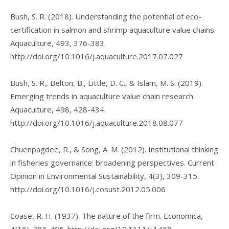
Bush, S. R. (2018). Understanding the potential of eco-
certification in salmon and shrimp aquaculture value chains.
Aquaculture
,
493
, 376-383.
http://doi.org/10.1016/j.aquaculture.2017.07.027
Bush, S. R., Belton, B., Little, D. C., & Islam, M. S. (2019).
Emerging trends in aquaculture value chain research.
Aquaculture
,
498
, 428-434.
http://doi.org/10.1016/j.aquaculture.2018.08.077
Chuenpagdee, R., & Song, A. M. (2012). Institutional thinking
in fisheries governance: broadening perspectives.
Current
Opinion in Environmental Sustainability
,
4
(3), 309-315.
http://doi.org/10.1016/j.cosust.2012.05.006
Coase, R. H. (1937). The nature of the firm.
Economica
,