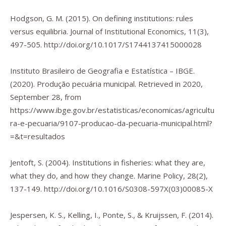
Hodgson, G. M. (2015). On defining institutions: rules
versus equilibria.
Journal of Institutional Economics
,
11
(3),
497-505.
http://doi.org/10.1017/S1744137415000028
Instituto Brasileiro de Geografia e Estatística – IBGE.
(2020).
Produção pecuária municipal.
Retrieved in 2020,
September 28, from
https://www.ibge.gov.br/estatisticas/economicas/agricultu
ra-e-pecuaria/9107-producao-da-pecuaria-municipal.html?
=&t=resultados
Jentoft, S. (2004). Institutions in fisheries: what they are,
what they do, and how they change.
Marine Policy
,
28
(2),
137-149.
http://doi.org/10.1016/S0308-597X(03)00085-X
Jespersen, K. S., Kelling, I., Ponte, S., & Kruijssen, F. (2014).