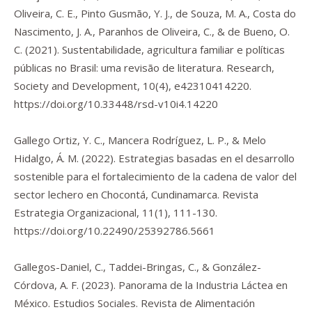
Oliveira, C. E., Pinto Gusmão, Y. J., de Souza, M. A., Costa do
Nascimento, J. A., Paranhos de Oliveira, C., & de Bueno, O.
C. (2021). Sustentabilidade, agricultura familiar e políticas
públicas no Brasil: uma revisão de literatura.
Research,
Society and Development
,
10
(4), e42310414220.
https://doi.org/10.33448/rsd-v10i4.14220
Gallego Ortiz, Y. C., Mancera Rodríguez, L. P., & Melo
Hidalgo, Á. M. (2022). Estrategias basadas en el desarrollo
sostenible para el fortalecimiento de la cadena de valor del
sector lechero en Chocontá, Cundinamarca.
Revista
Estrategia Organizacional
,
11
(1), 111-130.
https://doi.org/10.22490/25392786.5661
Gallegos-Daniel, C., Taddei-Bringas, C., & González-
Córdova, A. F. (2023). Panorama de la Industria Láctea en
México. Estudios Sociales.
Revista de Alimentación