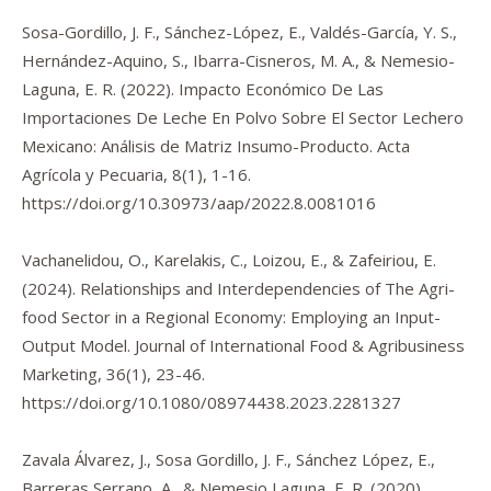
Sosa-Gordillo, J. F., Sánchez-López, E., Valdés-García, Y. S.,
Hernández-Aquino, S., Ibarra-Cisneros, M. A., & Nemesio-
Laguna, E. R. (2022). Impacto Económico De Las
Importaciones De Leche En Polvo Sobre El Sector Lechero
Mexicano: Análisis de Matriz Insumo-Producto.
Acta
Agrícola y Pecuaria
,
8
(1), 1-16.
https://doi.org/10.30973/aap/2022.8.0081016
Vachanelidou, O., Karelakis, C., Loizou, E., & Zafeiriou, E.
(2024). Relationships and Interdependencies of The Agri-
food Sector in a Regional Economy: Employing an Input-
Output Model.
Journal of International Food & Agribusiness
Marketing
,
36
(1), 23-46.
https://doi.org/10.1080/08974438.2023.2281327
Zavala Álvarez, J., Sosa Gordillo, J. F., Sánchez López, E.,
Barreras Serrano, A., & Nemesio Laguna, E. R. (2020).