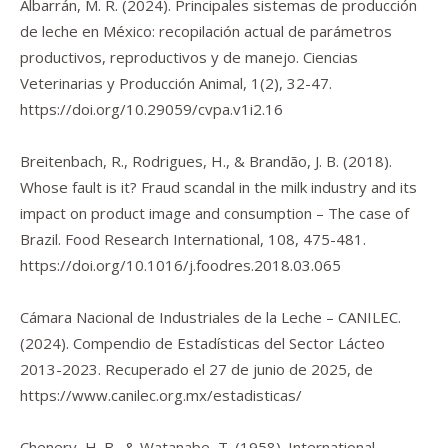
Albarrán, M. R. (2024). Principales sistemas de producción
de leche en México: recopilación actual de parámetros
productivos, reproductivos y de manejo.
Ciencias
Veterinarias y Producción Animal
,
1
(2), 32-47.
https://doi.org/10.29059/cvpa.v1i2.16
Breitenbach, R., Rodrigues, H., & Brandão, J. B. (2018).
Whose fault is it? Fraud scandal in the milk industry and its
impact on product image and consumption – The case of
Brazil.
Food Research International
,
108
, 475-481.
https://doi.org/10.1016/j.foodres.2018.03.065
Cámara Nacional de Industriales de la Leche – CANILEC.
(2024).
Compendio de Estadísticas del Sector Lácteo
2013-2023
. Recuperado el 27 de junio de 2025, de
https://www.canilec.org.mx/estadisticas/
Chenery, H. B., & Watanabe, T. (1958). International