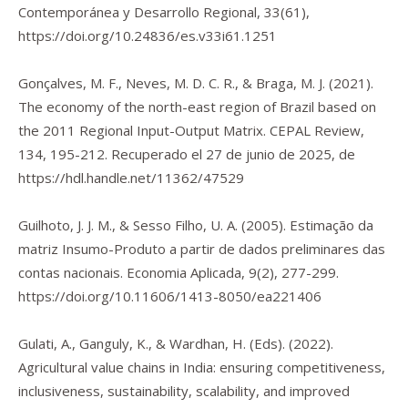
Contemporánea y Desarrollo Regional
,
33
(61),
https://doi.org/10.24836/es.v33i61.1251
Gonçalves, M. F., Neves, M. D. C. R., & Braga, M. J. (2021).
The economy of the north-east region of Brazil based on
the 2011 Regional Input-Output Matrix.
CEPAL Review
,
134
, 195-212. Recuperado el 27 de junio de 2025, de
https://hdl.handle.net/11362/47529
Guilhoto, J. J. M., & Sesso Filho, U. A. (2005). Estimação da
matriz Insumo-Produto a partir de dados preliminares das
contas nacionais.
Economia Aplicada
,
9
(2), 277-299.
https://doi.org/10.11606/1413-8050/ea221406
Gulati, A., Ganguly, K., & Wardhan, H. (Eds). (2022).
Agricultural value chains in India: ensuring competitiveness,
inclusiveness, sustainability, scalability, and improved