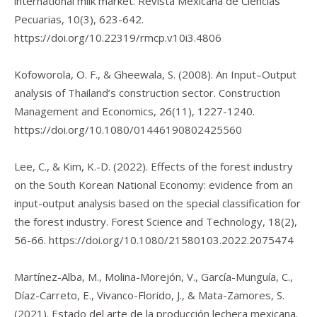
international milk market.
Revista Mexicana de Ciencias
Pecuarias
,
10
(3), 623-642.
https://doi.org/10.22319/rmcp.v10i3.4806
Kofoworola, O. F., & Gheewala, S. (2008). An Input–Output
analysis of Thailand’s construction sector.
Construction
Management and Economics
,
26
(11), 1227-1240.
https://doi.org/10.1080/01446190802425560
Lee, C., & Kim, K.-D. (2022). Effects of the forest industry
on the South Korean National Economy: evidence from an
input-output analysis based on the special classification for
the forest industry.
Forest Science and Technology
,
18
(2),
56-66.
https://doi.org/10.1080/21580103.2022.2075474
Martínez-Alba, M., Molina-Morejón, V., García-Munguía, C.,
Díaz-Carreto, E., Vivanco-Florido, J., & Mata-Zamores, S.
(2021). Estado del arte de la producción lechera mexicana.