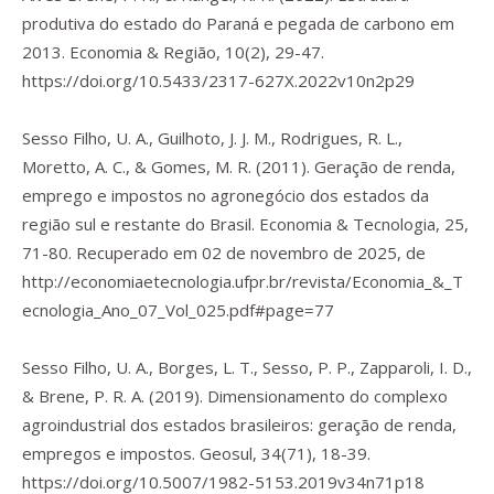
produtiva do estado do Paraná e pegada de carbono em
2013.
Economia & Região
,
10
(2), 29-47.
https://doi.org/10.5433/2317-627X.2022v10n2p29
Sesso Filho, U. A., Guilhoto, J. J. M., Rodrigues, R. L.,
Moretto, A. C., & Gomes, M. R. (2011). Geração de renda,
emprego e impostos no agronegócio dos estados da
região sul e restante do Brasil.
Economia & Tecnologia
,
25
,
71-80. Recuperado em 02 de novembro de 2025, de
http://economiaetecnologia.ufpr.br/revista/Economia_&_T
ecnologia_Ano_07_Vol_025.pdf#page=77
Sesso Filho, U. A., Borges, L. T., Sesso, P. P., Zapparoli, I. D.,
& Brene, P. R. A. (2019). Dimensionamento do complexo
agroindustrial dos estados brasileiros: geração de renda,
empregos e impostos.
Geosul
,
34
(71), 18-39.
https://doi.org/10.5007/1982-5153.2019v34n71p18