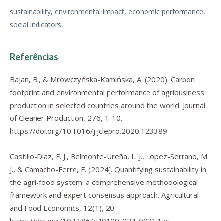
sustainability, environmental impact, economic performance,
social indicators
Referências
Bajan, B., & Mrówczyńska-Kamińska, A. (2020). Carbon
footprint and environmental performance of agribusiness
production in selected countries around the world.
Journal
of Cleaner Production
,
276
, 1-10.
https://doi.org/10.1016/j.jclepro.2020.123389
Castillo-Díaz, F. J., Belmonte-Ureña, L. J., López-Serrano, M.
J., & Camacho-Ferre, F. (2024). Quantifying sustainability in
the agri-food system: a comprehensive methodological
framework and expert consensus approach.
Agricultural
and Food Economics
,
12
(1), 20.
https://doi.org/10.1186/s40100-024-00314-w