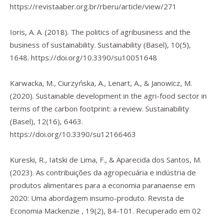
https://revistaaber.org.br/rberu/article/view/271
Ioris, A. A. (2018). The politics of agribusiness and the
business of sustainability.
Sustainability (Basel)
,
10
(5),
1648.
https://doi.org/10.3390/su10051648
Karwacka, M., Ciurzyńska, A., Lenart, A., & Janowicz, M.
(2020). Sustainable development in the agri-food sector in
terms of the carbon footprint: a review.
Sustainability
(Basel)
,
12
(16), 6463.
https://doi.org/10.3390/su12166463
Kureski, R., Iatski de Lima, F., & Aparecida dos Santos, M.
(2023). As contribuições da agropecuária e indústria de
produtos alimentares para a economia paranaense em
2020: Uma abordagem insumo-produto.
Revista de
Economia Mackenzie
,
19(2), 84-101. Recuperado em 02