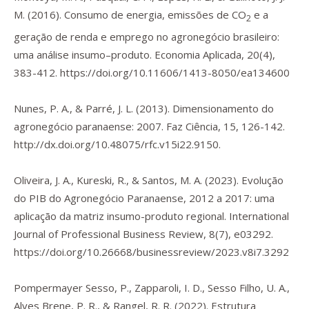
M. (2016). Consumo de energia, emissões de CO
e a
2
geração de renda e emprego no agronegócio brasileiro:
uma análise insumo–produto.
Economia Aplicada
,
20
(4),
383-412.
https://doi.org/10.11606/1413-8050/ea134600
Nunes, P. A., & Parré, J. L. (2013). Dimensionamento do
agronegócio paranaense: 2007.
Faz Ciência
,
15
, 126-142.
http://dx.doi.org/10.48075/rfc.v15i22.9150.
Oliveira, J. A., Kureski, R., & Santos, M. A. (2023). Evolução
do PIB do Agronegócio Paranaense, 2012 a 2017: uma
aplicação da matriz insumo-produto regional.
International
Journal of Professional Business Review
,
8
(7), e03292.
https://doi.org/10.26668/businessreview/2023.v8i7.3292
Pompermayer Sesso, P., Zapparoli, I. D., Sesso Filho, U. A.,
Alves Brene, P. R., & Rangel, R. R. (2022). Estrutura