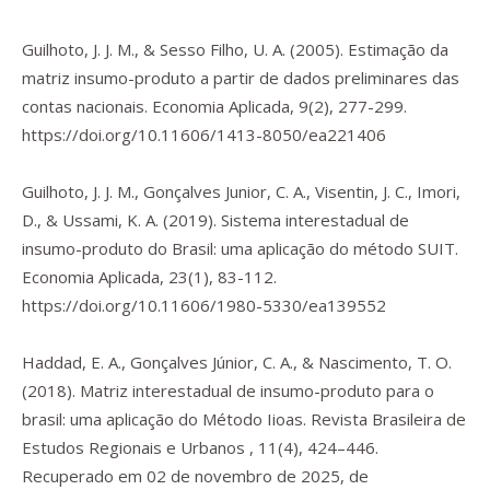
Guilhoto, J. J. M., & Sesso Filho, U. A. (2005). Estimação da
matriz insumo-produto a partir de dados preliminares das
contas nacionais.
Economia Aplicada
,
9
(2), 277-299.
https://doi.org/10.11606/1413-8050/ea221406
Guilhoto, J. J. M., Gonçalves Junior, C. A., Visentin, J. C., Imori,
D., & Ussami, K. A. (2019). Sistema interestadual de
insumo-produto do Brasil: uma aplicação do método SUIT.
Economia Aplicada
,
23
(1), 83-112.
https://doi.org/10.11606/1980-5330/ea139552
Haddad, E. A., Gonçalves Júnior, C. A., & Nascimento, T. O.
(2018). Matriz interestadual de insumo-produto para o
brasil: uma aplicação do Método Iioas.
Revista Brasileira de
Estudos Regionais e Urbanos
,
11
(4), 424–446.
Recuperado em 02 de novembro de 2025, de