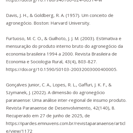
Davis, J. H., & Goldberg, R. A. (1957).
Um conceito de
agronegócio
. Boston: Harvard University.
Furtuoso, M. C. O., & Guilhoto, J. J. M. (2003). Estimativa e
mensuração do produto interno bruto do agronegócio da
economia brasileira 1994 a 2000.
Revista Brasileira de
Economia e Sociologia Rural
,
43
(4), 803-827.
https://doi.org/10.1590/S0103-20032003000400005
.
Gonçalves Junior, C. A., Lopes, R. L., Gaffuri, J. K. F., &
Szymanek, J. (2022). A dimensão do agronegócio
paranaense: Uma análise inter-regional de insumo produto.
Revista Paranaense de Desenvolvimento
,
42
(140), 8.
Recuperado em 27 de junho de 2025, de
https://ipardes.emnuvens.com.br/revistaparanaense/articl
e/view/1172