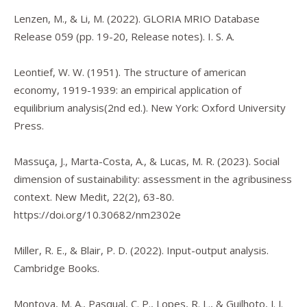
Lenzen, M., & Li, M. (2022).
GLORIA MRIO Database
Release 059
(pp. 19-20, Release notes). I. S. A.
Leontief, W. W. (1951).
The structure of american
economy, 1919-1939: an empirical application of
equilibrium analysis
(2nd ed.). New York: Oxford University
Press.
Massuça, J., Marta-Costa, A., & Lucas, M. R. (2023). Social
dimension of sustainability: assessment in the agribusiness
context.
New Medit
,
22
(2), 63-80.
https://doi.org/10.30682/nm2302e
Miller, R. E., & Blair, P. D. (2022).
Input-output analysis.
Cambridge Books.
Montoya, M. A., Pasqual, C. P., Lopes, R. L., & Guilhoto, J. J.