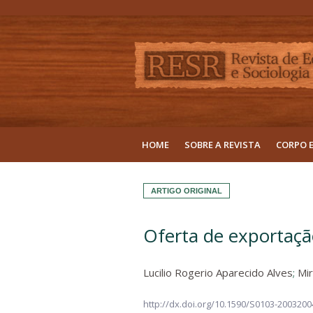
HOME
SOBRE A REVISTA
CORPO 
ARTIGO ORIGINAL
Oferta de exportaçã
Lucilio Rogerio Aparecido Alves
;
Mi
http://dx.doi.org/10.1590/S0103-200320