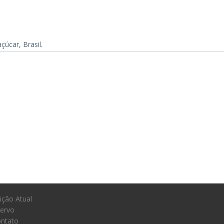
úcar, Brasil.
ição Atual
ervo
ntato