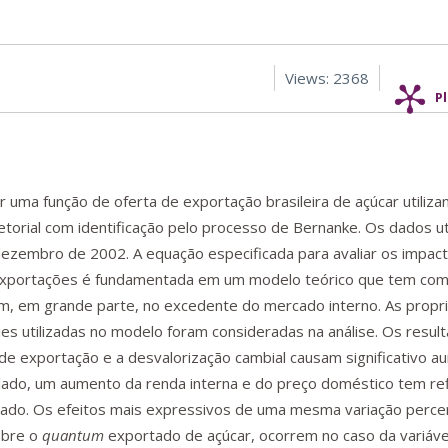
Views: 2368
P
r uma função de oferta de exportação brasileira de açúcar utiliza
orial com identificação pelo processo de Bernanke. Os dados ut
ezembro de 2002. A equação especificada para avaliar os impac
 exportações é fundamentada em um modelo teórico que tem co
m, em grande parte, no excedente do mercado interno. As prop
ies utilizadas no modelo foram consideradas na análise. Os resul
 exportação e a desvalorização cambial causam significativo a
o lado, um aumento da renda interna e do preço doméstico tem re
ado. Os efeitos mais expressivos de uma mesma variação percen
obre o
quantum
exportado de açúcar, ocorrem no caso da variáve