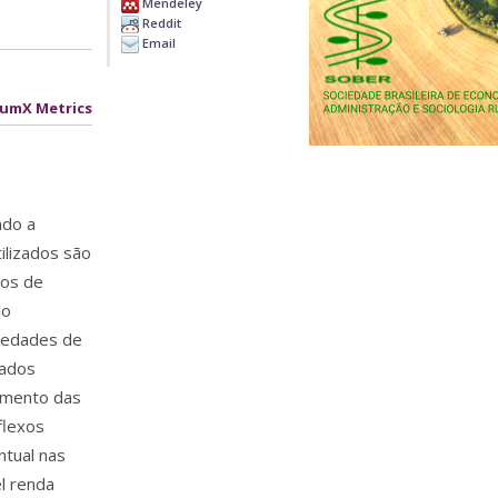
Mendeley
Reddit
Email
lumX Metrics
ndo a
ilizados são
tos de
mo
riedades de
tados
umento das
flexos
tual nas
l renda