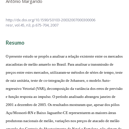
Antônio Margarido
http://dx.doi.org/10.1590/S0103-20032007000300006
resr,
vol.45, n3,
p.675-704, 2007
Resumo
O presente estudo se propôs a analisar a relação existente entre os mercados
atacadistas de melão amarelo no Brasil. Para analisar a transmissão de
preços entre estes mercados, utilizaram-se métodos de séries de tempo, teste
de raiz unitária, teste de co-integração de Johansen, o modelo Auto-
regressivo Vetorial (VAR), decomposição da variância dos erros de previsão
e função resposta ao impulso. O período analisado abrangeu janeiro de
2001 a dezembro de 2005. Os resultados mostraram que, apesar dos pólos
Açu/Mossoró-RN e Baixo Jaguaribe-CE representarem as maiores áreas
produtoras nacionais de melão, variações nos preços de atacado de melão
amarelo das Centrais de Abastecimento de Natal e Fortaleza, não afetam de