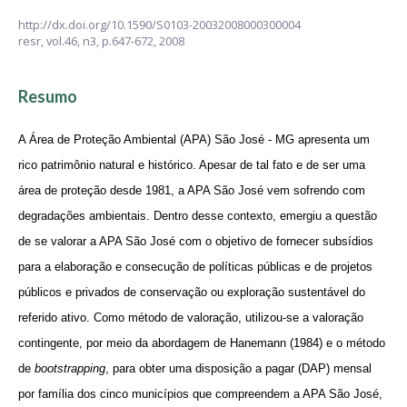
http://dx.doi.org/10.1590/S0103-20032008000300004
resr,
vol.46, n3,
p.647-672, 2008
Resumo
A Área de Proteção Ambiental (APA) São José - MG apresenta um
rico patrimônio natural e histórico. Apesar de tal fato e de ser uma
área de proteção desde 1981, a APA São José vem sofrendo com
degradações ambientais. Dentro desse contexto, emergiu a questão
de se valorar a APA São José com o objetivo de fornecer subsídios
para a elaboração e consecução de políticas públicas e de projetos
públicos e privados de conservação ou exploração sustentável do
referido ativo. Como método de valoração, utilizou-se a valoração
contingente, por meio da abordagem de Hanemann (1984) e o método
de
bootstrapping
, para obter uma disposição a pagar (DAP) mensal
por família dos cinco municípios que compreendem a APA São José,