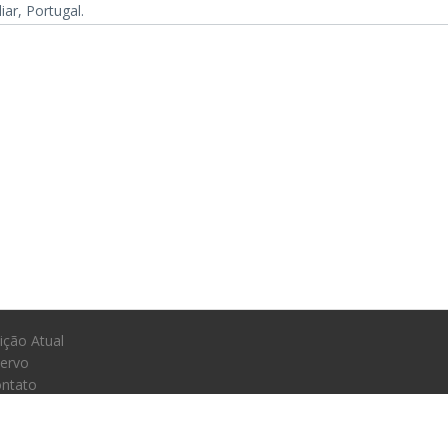
liar, Portugal.
ição Atual
ervo
ntato
os sobre o conteúdo deste website. Os artigos seguem suas
1806-