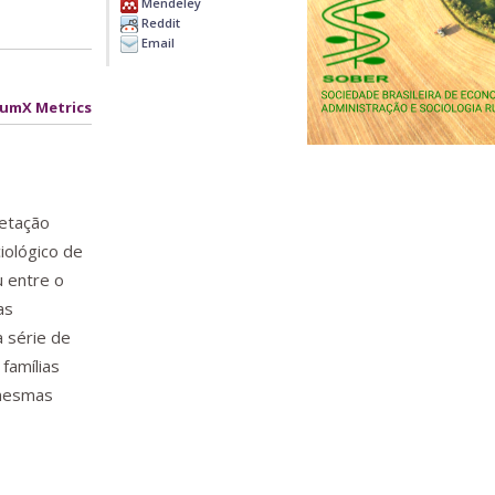
Mendeley
Reddit
Email
lumX Metrics
retação
ciológico de
u entre o
as
a série de
famílias
 mesmas