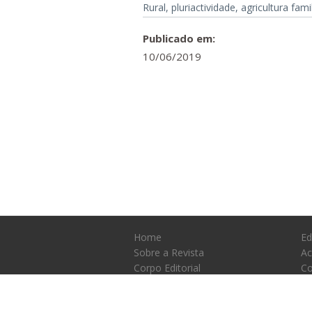
Rural, pluriactividade, agricultura fami
Publicado em:
10/06/2019
Home
Ed
Sobre a Revista
Ac
Corpo Editorial
Co
Instruções e Políticas
resr
©2026 Todos os direitos reservad