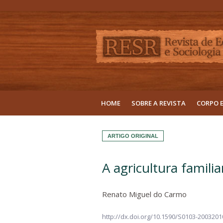
HOME
SOBRE A REVISTA
CORPO 
ARTIGO ORIGINAL
A agricultura famili
Renato Miguel do Carmo
http://dx.doi.org/10.1590/S0103-200320