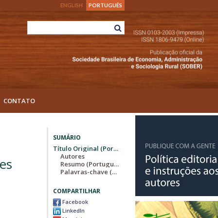
ENGLISH
PORTUGUÊS
CONTATO
SUMÁRIO
Título Original (Português)
Autores
des
Resumo (Português)
Palavras-chave (Português)
COMPARTILHAR
Facebook
LinkedIn