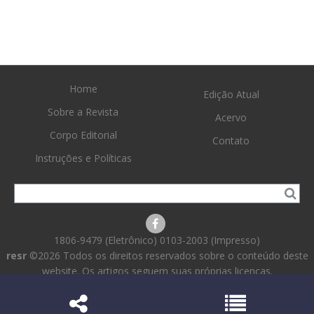
Home
Edição Atual
Sobre a Revista
Acervo
Corpo Editorial
Contato
Instruções e Políticas
1806-9479 (Eletrônico) 0103-2003 (Impresso)
resr
©2026 Todos os direitos reservados sobre o conteúdo deste
website. Os artigos seguem suas próprias licenças.