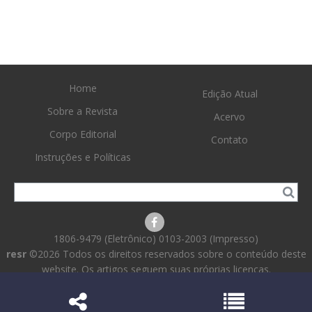
Home
Edição Atual
Sobre a Revista
Acervo
Corpo Editorial
Contato
Instruções e Políticas
1806-9479 (Eletrônico) 0103-2003 (Impresso)
resr
©2026 Todos os direitos reservados sobre o conteúdo deste
website. Os artigos seguem suas próprias licenças.