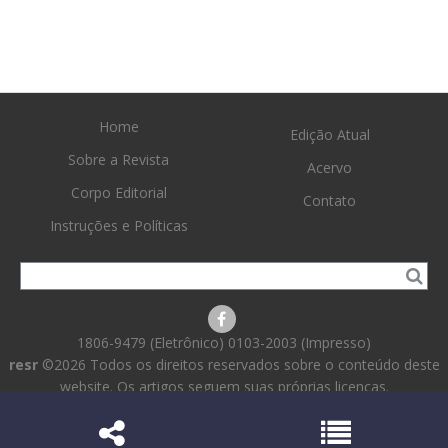
Home
Edição Atual
Sobre a Revista
Acervo
Corpo Editorial
Contato
Instruções e Políticas
1806-9479 (Eletrônico) 0103-2003 (Impresso)
resr
©2026 Todos os direitos reservados sobre o conteúdo deste
website. Os artigos seguem suas próprias licenças.