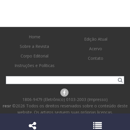
Home
Edição Atual
Sobre a Revista
Acervo
Corpo Editorial
Contato
Instruções e Políticas
1806-9479 (Eletrônico) 0103-2003 (Impresso)
resr
©2026 Todos os direitos reservados sobre o conteúdo deste
website. Os artigos seguem suas próprias licenças.