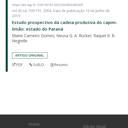
https://doi.org/10.1590/S0103-20032004000400009
vol.42 n4, 709-731, 2004, Data de publicação 16 de Junho de
2019
Estudo prospectivo da cadeia produtiva do capim-
limão: estado do Paraná
Eliane Carneiro Gomes; Neusa G. A. Rücker; Raquel R. B.
Negrelle
ARTIGO ORIGINAL
PDF
SciELO
Resumo
Home
Edição Atual