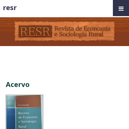
resr
Acervo