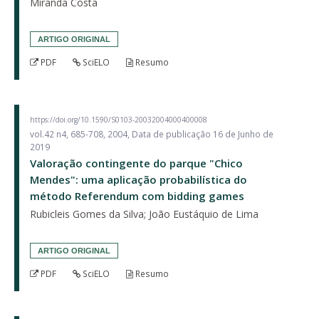
Miranda Costa
ARTIGO ORIGINAL
PDF
SciELO
Resumo
https://doi.org/10.1590/S0103-20032004000400008
vol.42 n4, 685-708, 2004, Data de publicação 16 de Junho de
2019
Valoração contingente do parque "Chico
Mendes": uma aplicação probabilística do
método Referendum com bidding games
Rubicleis Gomes da Silva; João Eustáquio de Lima
ARTIGO ORIGINAL
PDF
SciELO
Resumo