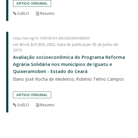
ARTIGO ORIGINAL
SciELO
Resumo
https://doi.org/10.1590/S0103-20032002000400005
vol.40 n4, 823-856, 2002, Data de publicação 05 de Junho de
2019
Avaliação socioeconômica do Programa Reforma
Agrária Solidária nos municípios de Iguatu e
Quixeramobim - Estado do Ceará
Elano José Rocha de Medeiros; Robério Telmo Campos
ARTIGO ORIGINAL
SciELO
Resumo