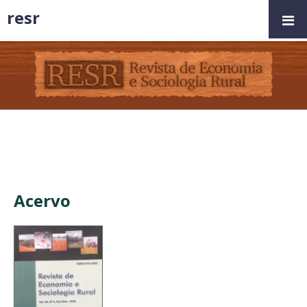
resr
Acervo