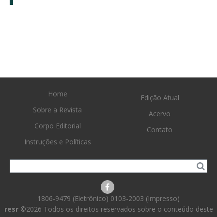
Home
Edição Atual
Sobre a Revista
Acervo
Corpo Editorial
Contato
Instruções e Políticas
1806-9479 (Eletrônico) 0103-2003 (Impresso)
resr
©2026 Todos os direitos reservados sobre o conteúdo deste