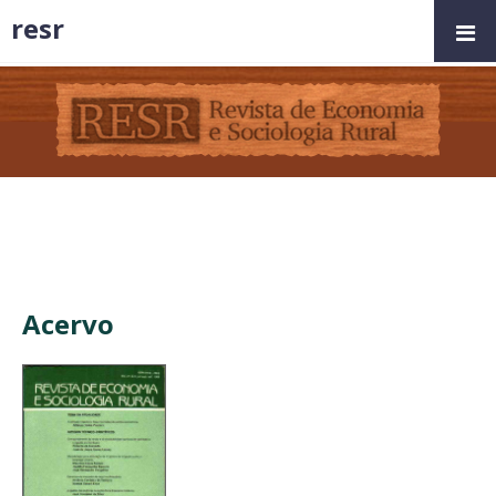
resr
Acervo