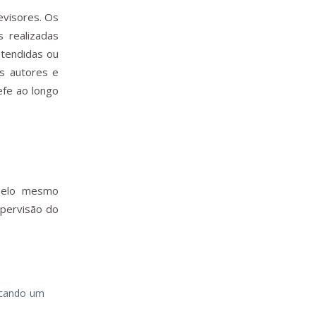
evisores. Os
 realizadas
atendidas ou
os autores e
efe ao longo
 pelo mesmo
upervisão do
dicando um