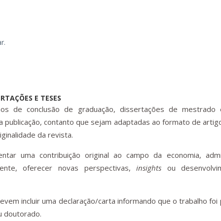
ar.
RTAÇÕES E TESES
hos de conclusão de graduação, dissertações de mestrado
 publicação, contanto que sejam adaptadas ao formato de artigo 
ginalidade da revista.
ntar uma contribuição original ao campo da economia, admi
lmente, oferecer novas perspectivas,
insights
ou desenvolvi
evem incluir uma declaração/carta informando que o trabalho foi
u doutorado.