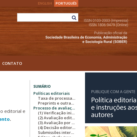
ENGLISH
PORTUGUÊS
CONTATO
SUMÁRIO
Políticas editoriais
Taxa de processamento e publicação
Preprints e outras publicações prévias
Processo de avaliação por pares
 editorial e
(1) Verificação inicial (desk review)
(2) Avaliação editorial inicial
ento
.
(3) Avaliação por pares (peer review)¹
(4) Decisão editorial²
Submissões internas