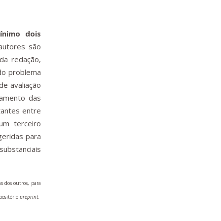
ínimo dois
autores são
 da redação,
 do problema
de avaliação
tamento das
tantes entre
um terceiro
geridas para
substanciais
s dos outros, para
positório
preprint
.