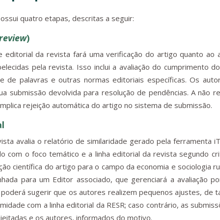
ssui quatro etapas, descritas a seguir:
review
)
e editorial da revista fará uma verificação do artigo quanto ao
lecidas pela revista. Isso inclui a avaliação do cumprimento do
te de palavras e outras normas editoriais específicas. Os aut
sua submissão devolvida para resolução de pendências. A não r
mplica rejeição automática do artigo no sistema de submissão.
al
ista avalia o relatório de similaridade gerado pela ferramenta iT
o com o foco temático e a linha editorial da revista segundo cr
uição científica do artigo para o campo da economia e sociologia r
nhada para um Editor associado, que gerenciará a avaliação p
e poderá sugerir que os autores realizem pequenos ajustes, de t
midade com a linha editorial da RESR; caso contrário, as submis
jeitadas e os autores, informados do motivo.