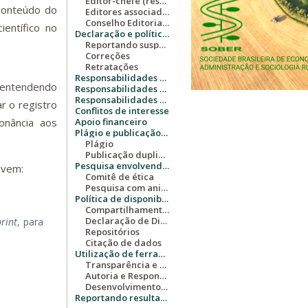
Editor-chefe (responsabilidades e seleção)
 conteúdo do
Editores associados (responsabilidades e seleção)
Conselho Editorial (responsabilidades e seleção)
entífico no
Declaração e políticas de ética na pesquisa e na publicação
Reportando suspeitas e problemas
Correções
Retratações
Responsabilidades dos editores
 entendendo
Responsabilidades dos autores
Responsabilidades dos avaliadores
r o registro
Conflitos de interesse
onância aos
Apoio financeiro
Plágio e publicação duplicada
Plágio
Publicação duplicada
Pesquisa envolvendo humanos e animais
evem:
Comitê de ética
Pesquisa com animais
Política de disponibilidade de dados abertos
Compartilhamento de dados
Declaração de Disponibilidade de Dados
rint
, para
Repositórios
Citação de dados
Utilização de ferramentas de Inteligência Artificial (IA)
Transparência e Declaração
Autoria e Responsabilidade
Desenvolvimento Contínuo de Políticas
Reportando resultados de pesquisa (Reporting guidelines)