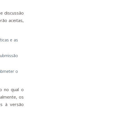
 e discussão
rão aceitas,
ticas e as
submissão
ubmeter o
o no qual o
nalmente, os
as à versão