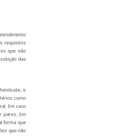
 atendimento
s requisitos
ores que não
esolução das
henticate, e
itérios como
ural. Em caso
or pares. Em
al forma que
sões que não