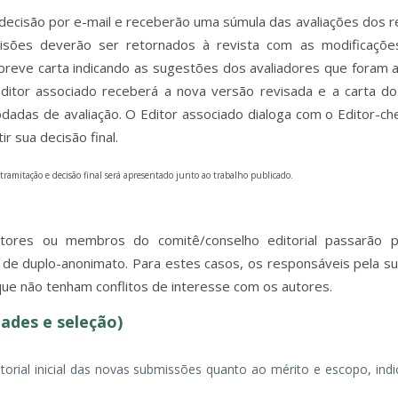
ecisão por e-mail e receberão uma súmula das avaliações dos r
isões deverão ser retornados à revista com as modificações
breve carta indicando as sugestões dos avaliadores que foram 
 Editor associado receberá a nova versão revisada e a carta d
odadas de avaliação. O Editor associado dialoga com o Editor-ch
r sua decisão final.
ramitação e decisão final será apresentado junto ao trabalho publicado.
itores ou membros do comitê/conselho editorial passarão
 de duplo-anonimato. Para estes casos, os responsáveis pela s
que não tenham conflitos de interesse com os autores.
dades e seleção)
itorial inicial das novas submissões quanto ao mérito e escopo, in