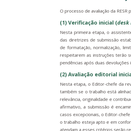
O processo de avaliação da RESR po
(1) Verificação inicial (
desk 
Nesta primeira etapa, o assistent
das diretrizes de submissão estabe
de formatação, normalização, limi
respeitarem as instruções terão 
pendências após duas devoluções i
(2) Avaliação editorial inici
Nesta etapa, o Editor-chefe da rev
também se o trabalho está alinhad
relevância, originalidade e contrib
afirmativo, a submissão é encami
casos excepcionais, o Editor-chef
o trabalho esteja apto e em confor
atendam a esses critérios serão re