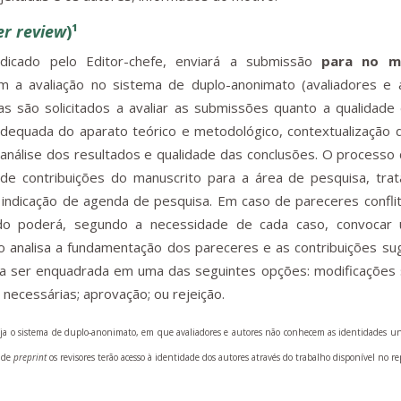
er review
)¹
dicado pelo Editor-chefe, enviará a submissão
para no m
m a avaliação no sistema de duplo-anonimato (avaliadores e 
as são solicitados a avaliar as submissões quanto a qualidade
o adequada do aparato teórico e metodológico, contextualização
análise dos resultados e qualidade das conclusões. O processo 
de contribuições do manuscrito para a área de pesquisa, tra
e indicação de agenda de pesquisa. Em caso de pareceres confli
ado poderá, segundo a necessidade de cada caso, convocar 
ão analisa a fundamentação dos pareceres e as contribuições su
sa ser enquadrada em uma das seguintes opções: modificações 
 necessárias; aprovação; ou rejeição.
seja o sistema de duplo-anonimato, em que avaliadores e autores não conhecem as identidades un
s de
preprint
os revisores terão acesso à identidade dos autores através do trabalho disponível no re