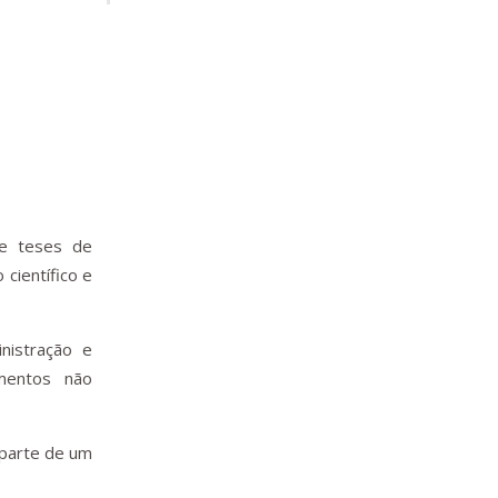
 e teses de
científico e
nistração e
mentos não
 parte de um