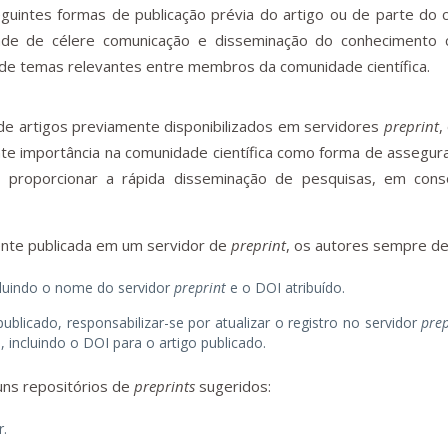
guintes formas de publicação prévia do artigo ou de parte do
ade de célere comunicação e disseminação do conhecimento ci
 de temas relevantes entre membros da comunidade científica.
de artigos previamente disponibilizados em servidores
preprint
,
te importância na comunidade científica como forma de assegura
e proporcionar a rápida disseminação de pesquisas, em cons
nte publicada em um servidor de
preprint
, os autores sempre d
cluindo o nome do servidor
preprint
e o DOI atribuído.
ublicado, responsabilizar-se por atualizar o registro no servidor
prep
, incluindo o DOI para o artigo publicado.
guns repositórios de
preprints
sugeridos:
r.