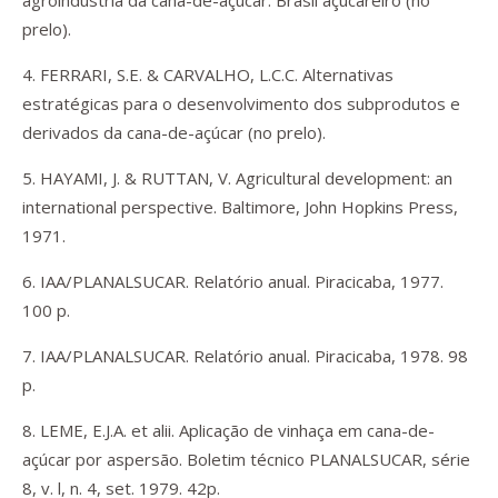
agroindústria da cana-de-açúcar. Brasil açucareiro (no
prelo).
4. FERRARI, S.E. & CARVALHO, L.C.C. Alternativas
estratégicas para o desenvolvimento dos subprodutos e
derivados da cana-de-açúcar (no prelo).
5. HAYAMI, J. & RUTTAN, V. Agricultural development: an
international perspective. Baltimore, John Hopkins Press,
1971.
6. IAA/PLANALSUCAR. Relatório anual. Piracicaba, 1977.
100 p.
7. IAA/PLANALSUCAR. Relatório anual. Piracicaba, 1978. 98
p.
8. LEME, E.J.A. et alii. Aplicação de vinhaça em cana-de-
açúcar por aspersão. Boletim técnico PLANALSUCAR, série
8, v. l, n. 4, set. 1979. 42p.