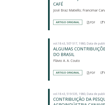
CAFÉ
José Braz Matiello; Francimar Car
PDF
ARTIGO ORIGINAL
vol.18 n3, 507-517, 1980, Data de pub
ALGUMAS CONTRIBUIÇÕE
DO BRASIL
Flávio A. A. Couto
PDF
ARTIGO ORIGINAL
vol.18 n3, 519-535, 1980, Data de pub
CONTRIBUIÇÃO DA PESQU
AGROINDÚSTRIA CANAVIE