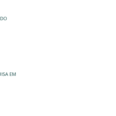
 DO
UISA EM