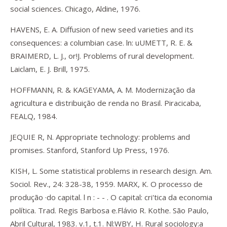
social sciences. Chicago, Aldine, 1976.
HAVENS, E. A. Diffusion of new seed varieties and its
consequences: a columbian case. ln: uUMETT, R. E. &
BRAIMERD, L. J., or!J. Problems of rural development.
Laiclam, E. J. Brill, 1975.
HOFFMANN, R. & KAGEYAMA, A. M. Modernização da
agricultura e distribuição de renda no Brasil. Piracicaba,
FEALQ, 1984.
JEQUIE R, N. Appropriate technology: problems and
promises. Stanford, Stanford Up Press, 1976.
KISH, L. Some statistical problems in research design. Am.
Sociol. Rev., 24: 328-38, 1959. MARX, K. O processo de
produção ·do capital. l n : - - . O capital: cri'tica da economia
política. Trad. Regis Barbosa e.Flávio R. Kothe. São Paulo,
Abril Cultural, 1983. v.1, t.1. Nl:WBY, H. Rural sociology:a