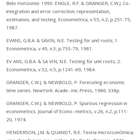
Belo Horizonte: 1990. ENGLE, R.F. & GRANGER, C.W.J. Co-
integration and error correction; representation,
estimation, and testing. Econometrica, v.55, n.2, p.251-75,
1987.
EVANS, G.B.A. & SAVIN, N.E. Testing for unit roots; 1.
Econometrica, v.49, n.3, p.753-79, 1981.
EV ANS, G.B.A. & SA VIN, N.E. Testing for unit roots; 2.
Econometrica, v.52, n.5, p.1241-69, 1984.
GRANGER, C.W.J. & NEWBOLD, P. Forecuting ec:onomic
time series. NewYork: Acade- mic Press, 1986. 338p.
GRANGER, C.W.J. & NEWBOLD, P. Spurious regression in
econometrics. Journal of Econo- metrics, v.26, n.2, p.111-
20, 1974.
HENDERSON, J.M. & QUANDT, R.E. Teoria microcconOmica;