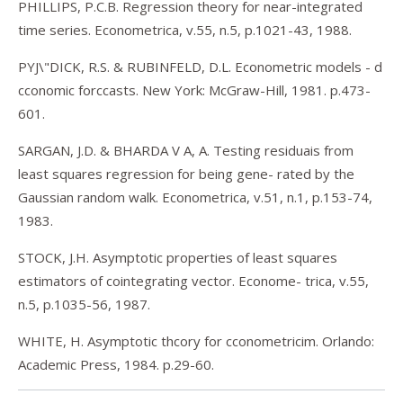
PHILLIPS, P.C.B. Regression theory for near-integrated
time series. Econometrica, v.55, n.5, p.1021-43, 1988.
PYJ\"DICK, R.S. & RUBINFELD, D.L. Econometric models - d
cconomic forccasts. New York: McGraw-Hill, 1981. p.473-
601.
SARGAN, J.D. & BHARDA V A, A. Testing residuais from
least squares regression for being gene- rated by the
Gaussian random walk. Econometrica, v.51, n.1, p.153-74,
1983.
STOCK, J.H. Asymptotic properties of least squares
estimators of cointegrating vector. Econome- trica, v.55,
n.5, p.1035-56, 1987.
WHITE, H. Asymptotic thcory for cconometricim. Orlando:
Academic Press, 1984. p.29-60.