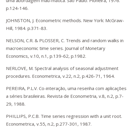
uma abordagem mau-mática. São Paulo: Pioneira, 1976.
p.124-146.
JOHNSTON, J. Econometric methods. New York: McGraw-
Hill, 1984. p.371-83.
NELSON, C.R. & PLOSSER, C. Trends and random walks in
macroeconomic time series. Journal of Monetary
Economics, v.10, n.1, p.139-62, p.1982.
NERLOVE, M. Spectral analysis of seasonal adjustment
procedures. Econometrica, v.22, n.2, p.426-71, 1964.
PEREIRA, P.L.V. Co-interação, uma resenha com aplicações
a séries brasileiras. Revista de Econometria, v.8, n.2, p.7-
29, 1988.
PHILLIPS, P.C.B. Time series regression with a unit root.
Econometrica, v.55, n.2, p.277-301, 1987.