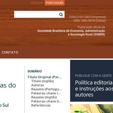
ENGLISH
PORTUGUÊS
CONTATO
SUMÁRIO
Título Original (Português)
Título (Inglês)
eas do
Autores
Resumo (Português)
Palavras-chave (Português)
Resumo (Inglês)
Palavras-chave (Inglês)
o Sul
Referências