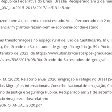
] República Federativa do Brasil
, Brasília. Recuperado em 2 de ma
vil_03/_ato2015-2018/2017/lei/l13445.htm
s fazem bem à economia, conclui estudo.
Veja
. Recuperado em 2 de
r/ciencia/imigrantes-fazem-bem-a-economia-conclui-estudo
as transformações no espaço rural de Júlio de Castilhos/RS. In C. 
.),
Rio Grande do Sul: estudos de geografia agrária
(p. 59). Porto 
etembro de 2023, de
https://www.ufsm.br/cursos/pos-graduacao
/sites/538/2019/05/Rio-Grande-do-Sul-estudos-de-geografia-
o, M. (2020).
Relatório anual 2020: imigração e refúgio no Brasil
(S
 das Migrações Internacionais, Conselho Nacional de Imigração, 
ério da Justiça e Segurança Pública. Recuperado em 21 de setem
v.br/images/dados/relatorio-
93RIO_ANUAL_2020.pdf