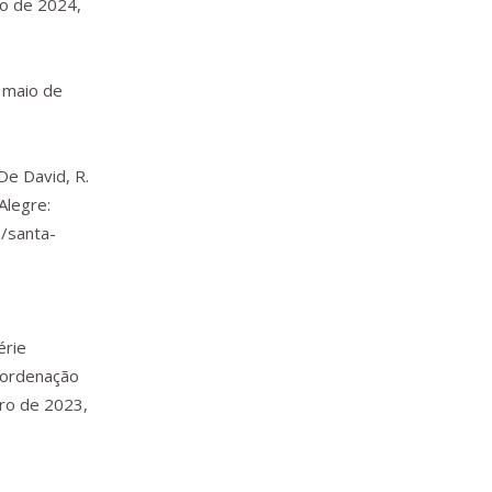
io de 2024,
 maio de
De David, R.
Alegre:
/santa-
érie
Coordenação
bro de 2023,