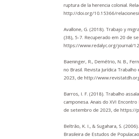
ruptura de la herencia colonial.
Rela
http://doi.org/10.15366/relacione
Avallone, G. (2018). Trabajo y migra
(38), 5-7. Recuperado em 20 de s
https://www.redalyc.org/journal/
Baeninger, R., Demétrio, N. B., Fer
no Brasil.
Revista Jurídica Trabal
2023, de
http://www.revistatdh.or
Barros, I. F. (2018). Trabalho ass
camponesa.
Anais do XVI Encontro
de setembro de 2023, de
https://
Beltrão, K. I., & Sugahara, S. (20
Brasileira de Estudos de Populaca