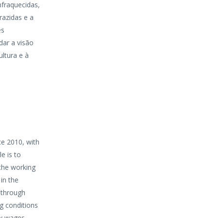
nfraquecidas,
razidas e a
es
dar a visão
ltura e à
ce 2010, with
le is to
 the working
 in the
s through
g conditions
ow wages,