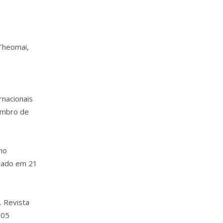
Theomai
,
rnacionais
embro de
lho
erado em 21
o.
Revista
005