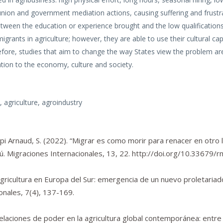
union and government mediation actions, causing suffering and frustr
tween the education or experience brought and the low qualifications
grants in agriculture; however, they are able to use their cultural capi
fore, studies that aim to change the way States view the problem ar
ation to the economy, culture and society.
 agriculture, agroindustry
orpi Arnaud, S. (2022). “Migrar es como morir para renacer en otro l
ú.
Migraciones Internacionales
,
13
, 22.
http://doi.org/10.33679/r
agricultura en Europa del Sur: emergencia de un nuevo proletariad
onales
,
7
(4), 137-169.
relaciones de poder en la agricultura global contemporánea: entre