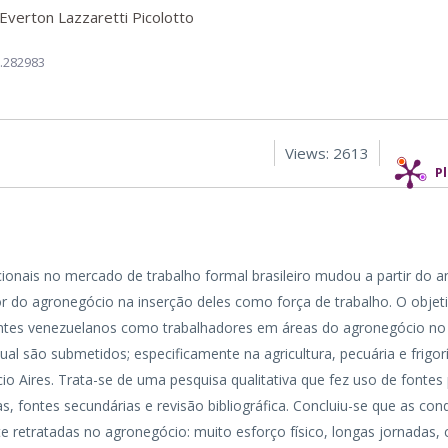
Everton Lazzaretti Picolotto
3.282983
Views: 2613
P
cionais no mercado de trabalho formal brasileiro mudou a partir do a
 do agronegócio na inserção deles como força de trabalho. O objet
grantes venezuelanos como trabalhadores em áreas do agronegócio no
ual são submetidos; especificamente na agricultura, pecuária e frigor
cio Aires. Trata-se de uma pesquisa qualitativa que fez uso de fontes
, fontes secundárias e revisão bibliográfica. Concluiu-se que as con
 retratadas no agronegócio: muito esforço físico, longas jornadas,