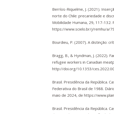
Berríos-Riquelme, J. (2021). Inser
norte do Chile: precariedade e discr
Mobilidade Humana
,
29
, 117-132.
https://www.scielo.br/j/remhu/
Bourdieu, P. (2007).
A distinção: cr
Bragg, B., & Hyndman, J. (2022). Fam
refugee workers in Canadian meatp
http://doi.org/10.1353/ces.2022.0
Brasil. Presidência da República. Ca
Federativa do Brasil de 1988.
Diári
maio de 2024, de
https://www.plana
Brasil. Presidência da República. Ca