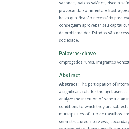
sazonais, baixos salários, risco à s
provocando sofrimento e frustrações
baixa qualificação necessária para e
conseguem aproveitar seu capital cult
de problema dos Estados são necessá
sociedade.
Palavras-chave
empregados rurais, imigrantes venezu
Abstract
Abstract:
The participation of intern
a significant role for the agribusiness
analyze the insertion of Venezuelan 
conditions to which they are subjected
municipalities of Júlio de Castilhos a
semi-structured interviews, secondary
correspond to those typically portraye