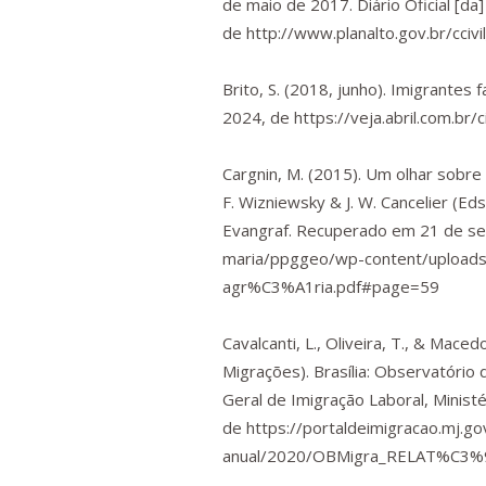
de maio de 2017.
Diário Oficial [da
de
http://www.planalto.gov.br/cci
Brito, S. (2018, junho). Imigrante
2024, de
https://veja.abril.com.b
Cargnin, M. (2015). Um olhar sobre 
F. Wizniewsky & J. W. Cancelier (Eds
Evangraf. Recuperado em 21 de s
maria/ppggeo/wp-content/uploads
agr%C3%A1ria.pdf#page=59
Cavalcanti, L., Oliveira, T., & Maced
Migrações). Brasília: Observatório
Geral de Imigração Laboral, Minist
de
https://portaldeimigracao.mj.go
anual/2020/OBMigra_RELAT%C3%