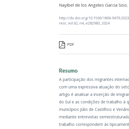
Nayibel de los Angeles Garcia Siso
;
http://dx.doi.org/10.1590/1806-9479.202
resr,
vol.62, n4,
e282983, 2024
PDF
Resumo
A participação dos migrantes interna
com uma expressiva atuação do setor
artigo é analisar a inserção de imi
do Sul e as condições de trabalho à q
municípios Júlio de Castilhos e Venân
mediante entrevistas semiestruturadas
trabalho correspondem às tipicamente