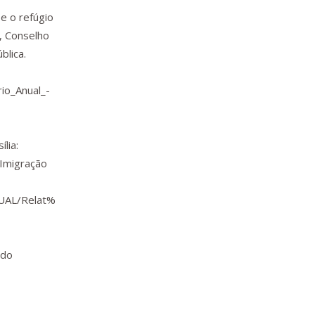
e o refúgio
s, Conselho
blica.
io_Anual_-
lia:
 Imigração
UAL/Relat%
 do