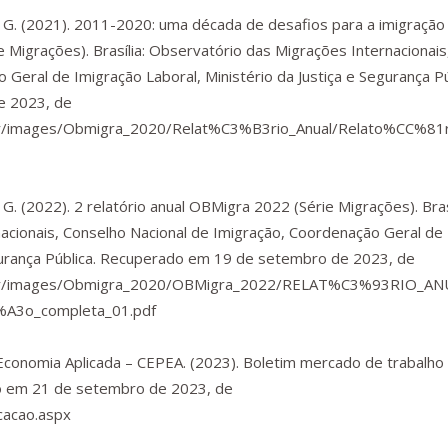
B. G. (2021).
2011-2020: uma década de desafios para a imigração 
e Migrações). Brasília: Observatório das Migrações Internacionai
Geral de Imigração Laboral, Ministério da Justiça e Segurança Pú
e 2023, de
v.br/images/Obmigra_2020/Relat%C3%B3rio_Anual/Relato%CC%81r
B. G. (2022).
2 relatório anual OBMigra 2022
(Série Migrações). Brasí
acionais, Conselho Nacional de Imigração, Coordenação Geral de
Segurança Pública. Recuperado em 19 de setembro de 2023, de
ov.br/images/Obmigra_2020/OBMigra_2022/RELAT%C3%93RIO_AN
%A3o_completa_01.pdf
conomia Aplicada – CEPEA. (2023).
Boletim mercado de trabalho
 em 21 de setembro de 2023, de
icacao.aspx