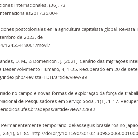
ciones Internacionales
, (36), 73.
sinternacionales2017.36.004
ciones postcoloniales en la agricultura capitalista global.
Revista 
etembro de 2023, de
124/12455418001/movil/
nandes, D. M., & Domeniconi, J. (2021). Cenário das migrações inte
ho e Desenvolvimento Humano
,
4
, 1-35. Recuperado em 20 de set
g/index.php/Revista-TDH/article/view/89
alariado no campo e novas formas de exploração da força de traba
 Nacional de Pesquisadores em Serviço Social
,
1
(1), 1-17. Recup
periodicos.ufes.br/abepss/article/view/22882
06). Permanentemente temporário: dekasseguis brasileiros no Japã
o
,
23
(1), 61-85.
http://doi.org/10.1590/S0102-30982006000100