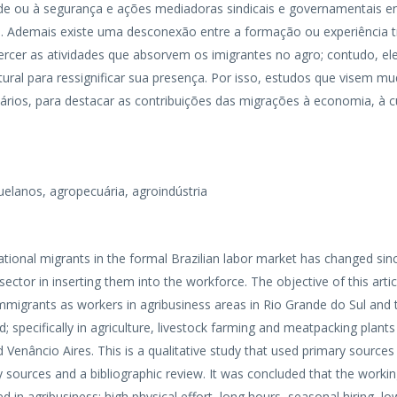
aúde ou à segurança e ações mediadoras sindicais e governamentais e
. Ademais existe uma desconexão entre a formação ou experiência t
xercer as atividades que absorvem os imigrantes no agro; contudo, el
ural para ressignificar sua presença. Por isso, estudos que visem mu
rios, para destacar as contribuições das migrações à economia, à cu
elanos, agropecuária, agroindústria
ational migrants in the formal Brazilian labor market has changed sin
 sector in inserting them into the workforce. The objective of this artic
immigrants as workers in agribusiness areas in Rio Grande do Sul and
; specifically in agriculture, livestock farming and meatpacking plants
nd Venâncio Aires. This is a qualitative study that used primary source
 sources and a bibliographic review. It was concluded that the workin
d in agribusiness: high physical effort, long hours, seasonal hiring, l