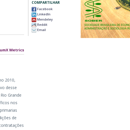
COMPARTILHAR
Facebook
LinkedIn
Mendeley
Reddit
Email
lumX Metrics
no 2010,
ivo desse
 Rio Grande
íficos nos
 primarias
dições de
 contratações