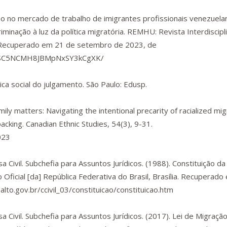
ção no mercado de trabalho de imigrantes profissionais venezuela
iminação à luz da política migratória.
REMHU: Revista Interdiscipl
 Recuperado em 21 de setembro de 2023, de
a/7SC5NCMH8JBMpNxSY3kCgXK/
ítica social do julgamento
. São Paulo: Edusp.
ily matters: Navigating the intentional precarity of racialized mi
acking.
Canadian Ethnic Studies
,
54
(3), 9-31.
023
sa Civil. Subchefia para Assuntos Jurídicos. (1988). Constituição d
o Oficial [da] República Federativa do Brasil
, Brasília. Recuperado
lto.gov.br/ccivil_03/constituicao/constituicao.htm
sa Civil. Subchefia para Assuntos Jurídicos. (2017). Lei de Migraçã