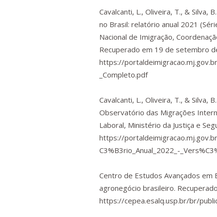
Cavalcanti, L., Oliveira, T., & Silva, 
no Brasil: relatório anual 2021
(Séri
Nacional de Imigração, Coordenação 
Recuperado em 19 de setembro d
https://portaldeimigracao.mj.go
_Completo.pdf
Cavalcanti, L., Oliveira, T., & Silva, 
Observatório das Migrações Intern
Laboral, Ministério da Justiça e 
https://portaldeimigracao.mj.g
C3%B3rio_Anual_2022_-_Vers%C3
Centro de Estudos Avançados em E
agronegócio brasileiro.
Recuperado
https://cepea.esalq.usp.br/br/publ