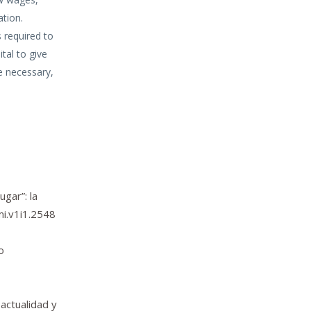
ation.
 required to
tal to give
e necessary,
ugar”: la
mi.v1i1.2548
o
 actualidad y