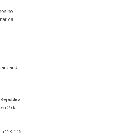
nos no
inar da
grant and
a República
 em 2 de
o nº 13.445