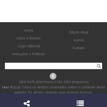
Home
Edição Atual
Sobre a Revista
Acervo
Corpo Editorial
Contato
Instruções e Políticas
1806-9479 (Eletrônico) 0103-2003 (Impresso)
resr
©2026 Todos os direitos reservados sobre o conteúdo deste
website. Os artigos seguem suas próprias licenças.