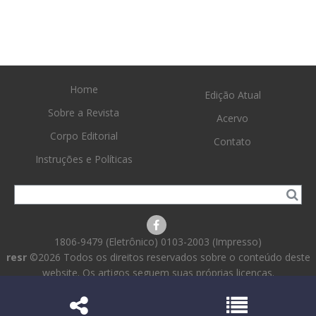
Home
Edição Atual
Sobre a Revista
Acervo
Corpo Editorial
Contato
Instruções e Políticas
1806-9479 (Eletrônico) 0103-2003 (Impresso)
resr
©2026 Todos os direitos reservados sobre o conteúdo deste
website. Os artigos seguem suas próprias licenças.