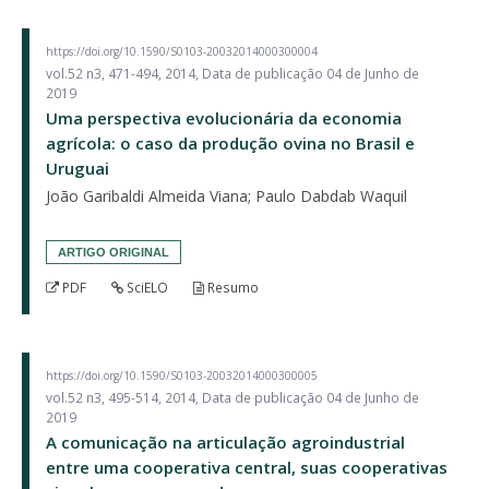
https://doi.org/10.1590/S0103-20032014000300004
vol.52 n3, 471-494, 2014, Data de publicação 04 de Junho de
2019
Uma perspectiva evolucionária da economia
agrícola: o caso da produção ovina no Brasil e
Uruguai
João Garibaldi Almeida Viana; Paulo Dabdab Waquil
ARTIGO ORIGINAL
PDF
SciELO
Resumo
https://doi.org/10.1590/S0103-20032014000300005
vol.52 n3, 495-514, 2014, Data de publicação 04 de Junho de
2019
A comunicação na articulação agroindustrial
entre uma cooperativa central, suas cooperativas