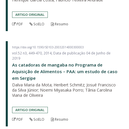
ARTIGO ORIGINAL
PDF
SciELO
Resumo
https://doi.org/10.1590/S0103-20032014000300003
vol.52 n3, 449-470, 2014, Data de publicação 04 de Junho de
2019
As catadoras de mangaba no Programa de
Aquisição de Alimentos – PAA: um estudo de caso
em Sergipe
Dalva Maria da Mota; Heribert Schmitz; Josué Francisco
da Silva Júnior; Noemi Miyasaka Porro; Tânia Carolina
Viana de Oliveira
ARTIGO ORIGINAL
PDF
SciELO
Resumo