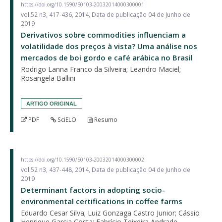
https://doi.org/10.1590/S0103-20032014000300001
vol.52 n3, 417-436, 2014, Data de publicação 04 de Junho de
2019
Derivativos sobre commodities influenciam a
volatilidade dos preços à vista? Uma análise nos
mercados de boi gordo e café arábica no Brasil
Rodrigo Lanna Franco da Silveira; Leandro Maciel;
Rosangela Ballini
ARTIGO ORIGINAL
PDF
SciELO
Resumo
https://doi.org/10.1590/S0103-20032014000300002
vol.52 n3, 437-448, 2014, Data de publicação 04 de Junho de
2019
Determinant factors in adopting socio-
environmental certifications in coffee farms
Eduardo Cesar Silva; Luiz Gonzaga Castro Junior; Cássio
Henrique Garcia Costa; Fabrício Teixeira Andrade