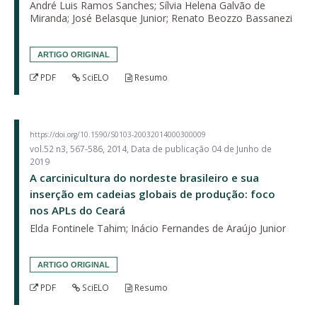
André Luis Ramos Sanches; Sílvia Helena Galvão de
Miranda; José Belasque Junior; Renato Beozzo Bassanezi
ARTIGO ORIGINAL
PDF
SciELO
Resumo
https://doi.org/10.1590/S0103-20032014000300009
vol.52 n3, 567-586, 2014, Data de publicação 04 de Junho de
2019
A carcinicultura do nordeste brasileiro e sua
inserção em cadeias globais de produção: foco
nos APLs do Ceará
Elda Fontinele Tahim; Inácio Fernandes de Araújo Junior
ARTIGO ORIGINAL
PDF
SciELO
Resumo