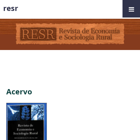
resr
Acervo