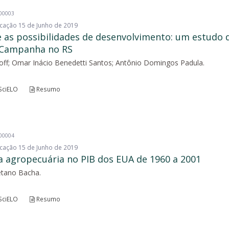
200003
licação 15 de Junho de 2019
 e as possibilidades de desenvolvimento: um estudo 
a Campanha no RS
ff; Omar Inácio Benedetti Santos; Antônio Domingos Padula.
SciELO
Resumo
200004
licação 15 de Junho de 2019
da agropecuária no PIB dos EUA de 1960 a 2001
etano Bacha.
SciELO
Resumo