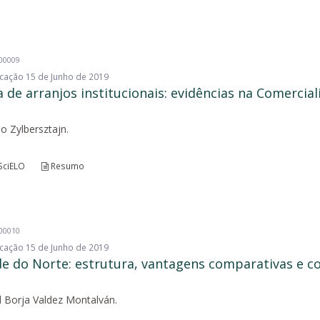
200009
licação 15 de Junho de 2019
de arranjos institucionais: evidências na Comercial
a
o Zylbersztajn.
SciELO
Resumo
200010
licação 15 de Junho de 2019
e do Norte: estrutura, vantagens comparativas e c
el Borja Valdez Montalván.