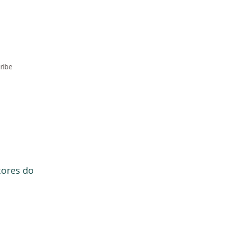
ribe
tores do