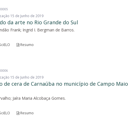
200005
licação 15 de Junho de 2019
ado da arte no Rio Grande do Sul
ndão Frank; Ingrid I. Bergman de Barros.
SciELO
Resumo
200006
licação 15 de Junho de 2019
ão de cera de Carnaúba no município de Campo Maior
rvalho; Jaíra Maria Alcobaça Gomes.
SciELO
Resumo