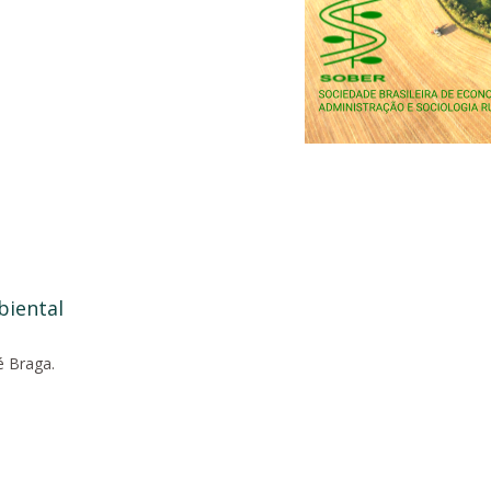
biental
é Braga.