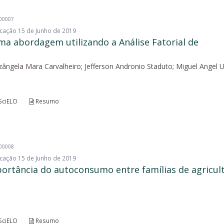
200007
licação 15 de Junho de 2019
ma abordagem utilizando a Análise Fatorial de
izângela Mara Carvalheiro; Jefferson Andronio Staduto; Miguel Angel U
SciELO
Resumo
200008
licação 15 de Junho de 2019
mportância do autoconsumo entre famílias de agricul
SciELO
Resumo