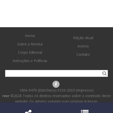
Home
Edição Atual
Sobre a Revista
Acervo
Corpo Editorial
Contato
Instruções e Políticas
1806-9479 (Eletrônico) 0103-2003 (Impresso)
resr
©2026 Todos os direitos reservados sobre o conteúdo deste
website. Os artigos seguem suas próprias licenças.