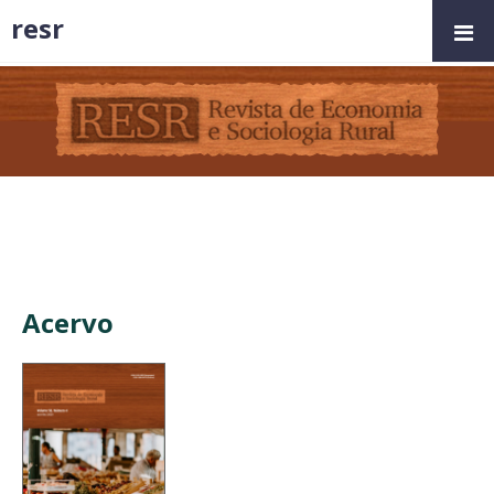
resr
Acervo