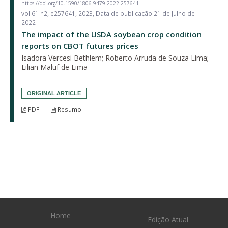
https://doi.org/10.1590/1806-9479.2022.257641
vol.61 n2, e257641, 2023, Data de publicação 21 de Julho de
2022
The impact of the USDA soybean crop condition
reports on CBOT futures prices
Isadora Vercesi Bethlem; Roberto Arruda de Souza Lima;
Lilian Maluf de Lima
ORIGINAL ARTICLE
PDF
Resumo
Home
Edição Atual