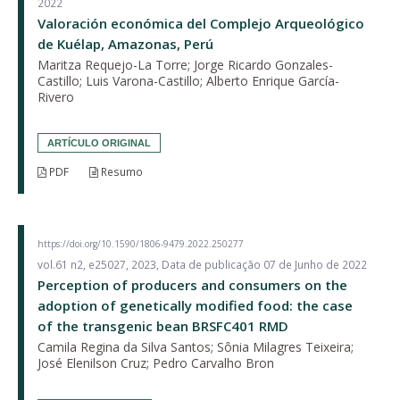
2022
Valoración económica del Complejo Arqueológico
de Kuélap, Amazonas, Perú
Maritza Requejo-La Torre; Jorge Ricardo Gonzales-
Castillo; Luis Varona-Castillo; Alberto Enrique García-
Rivero
ARTÍCULO ORIGINAL
PDF
Resumo
https://doi.org/10.1590/1806-9479.2022.250277
vol.61 n2, e25027, 2023, Data de publicação 07 de Junho de 2022
Perception of producers and consumers on the
adoption of genetically modified food: the case
of the transgenic bean BRSFC401 RMD
Camila Regina da Silva Santos; Sônia Milagres Teixeira;
José Elenilson Cruz; Pedro Carvalho Bron