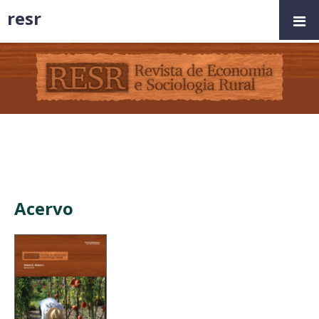
resr
Acervo