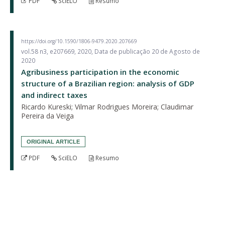
PDF
SciELO
Resumo
https://doi.org/10.1590/1806-9479.2020.207669
vol.58 n3, e207669, 2020, Data de publicação 20 de Agosto de
2020
Agribusiness participation in the economic
structure of a Brazilian region: analysis of GDP
and indirect taxes
Ricardo Kureski; Vilmar Rodrigues Moreira; Claudimar
Pereira da Veiga
ORIGINAL ARTICLE
PDF
SciELO
Resumo