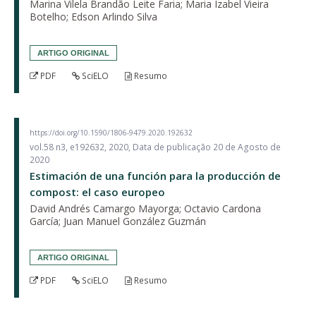
Marina Vilela Brandão Leite Faria; Maria Izabel Vieira
Botelho; Edson Arlindo Silva
ARTIGO ORIGINAL
PDF
SciELO
Resumo
https://doi.org/10.1590/1806-9479.2020.192632
vol.58 n3, e192632, 2020, Data de publicação 20 de Agosto de
2020
Estimación de una función para la producción de
compost: el caso europeo
David Andrés Camargo Mayorga; Octavio Cardona
García; Juan Manuel González Guzmán
ARTIGO ORIGINAL
PDF
SciELO
Resumo