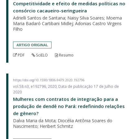
Competitividade e efeito de medidas políticas no
consórcio cacaueiro-seringueira
Adrielli Santos de Santana; Naisy Silva Soares; Moema
Maria Badaró Cartibani Midlej; Adonias Castro Virgens
Filho
ARTIGO ORIGINAL
PDF
SciELO
Resumo
https://doi.org/10.1590/1806-9479.2020.192796
vol.58 n3, e192796, 2020, Data de publicação 17 de Julho de
2020
Mulheres com contratos de integração para a
produção de dendê no Pará: redefinindo relações
de gênero?
Dalva Maria da Mota; Diocélia Antônia Soares do
Nascimento; Heribert Schmitz