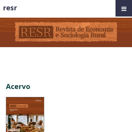
resr
Acervo